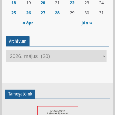
18
19
20
21
22
23
24
25
26
27
28
29
30
31
« ápr
jún »
Archívum
A
r
c
h
í
v
Támogatóink
u
m