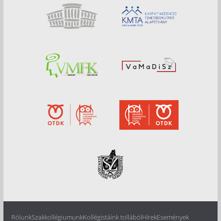
Rólunk
Szakkollégiumunk
Kollégistáink tollából
Hírek
Események