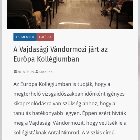
ESEMÉNYEK
GALÉRIA
A Vajdasági Vándormozi járt az
Európa Kollégiumban
2018.05.29.
Karolina
Az Európa Kollégiumban is tudják, hogy a
megterhelő vizsgaidőszakban időnként igényes
kikapcsolódásra van szükség ahhoz, hogy a
tanulás hatékonyabb legyen. Éppen ezért hívták
meg a Vajdasági Vándormozit, hogy vetítsék le a
kollégistáknak Antal Nimród, A Viszkis című