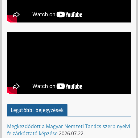
Legutóbbi bejegyzések
Megkezdődött a Magyar Nemzeti Tanács szerb nyelvi
felzárkóztató képzése
2026.07.22.