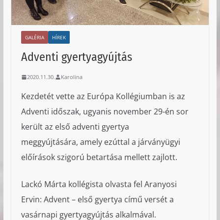
GALÉRIA
HÍREK
Adventi gyertyagyújtás
2020.11.30.
Karolina
Kezdetét vette az Európa Kollégiumban is az
Adventi időszak, ugyanis november 29-én sor
került az első adventi gyertya
meggyújtására, amely ezúttal a járványügyi
előírások szigorú betartása mellett zajlott.
Lackó Márta kollégista olvasta fel Aranyosi
Ervin: Advent – első gyertya című versét a
vasárnapi gyertyagyújtás alkalmával.