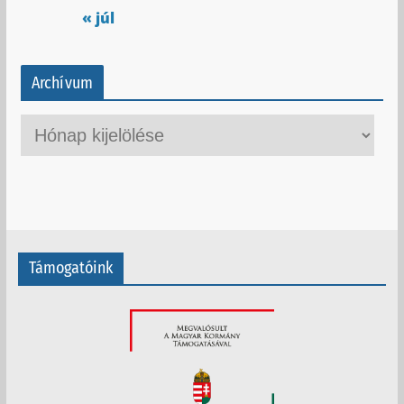
« júl
Archívum
A
r
c
h
í
v
Támogatóink
u
m