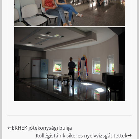
EKHÉK jótékonysági bulija
Kollégistáink sikeres nyelvvizsgát tettek