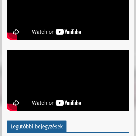
Legutóbbi bejegyzések