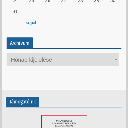
24
25
26
27
28
29
30
31
« júl
Archívum
A
r
c
h
í
v
Támogatóink
u
m