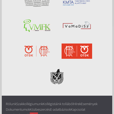
Rólunk
Szakkollégiumunk
Kollégistáink tollából
Hírek
Események
Dokumentumok
Közbeszerzés
E-adatbázisok
Kapcsolat