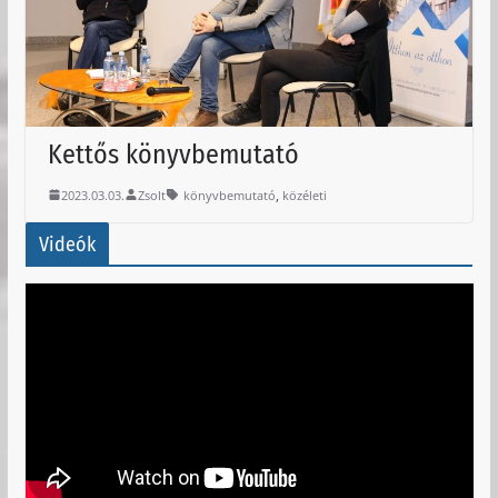
Kettős könyvbemutató
,
2023.03.03.
Zsolt
könyvbemutató
közéleti
Videók