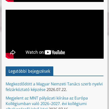
Legutóbbi bejegyzések
Megkezdődött a Magyar Nemzeti Tanács szerb nyelvi
felzárkóztató képzése
2026.07.22.
Megjelent az MNT pályázati kiírása az Európa
Kollégiumban való 2026–2027. évi kollégiumi