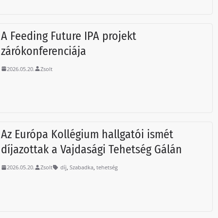
A Feeding Future IPA projekt
zárókonferenciája
2026.05.20.
Zsolt
Az Európa Kollégium hallgatói ismét
díjazottak a Vajdasági Tehetség Gálán
,
,
2026.05.20.
Zsolt
díj
Szabadka
tehetség