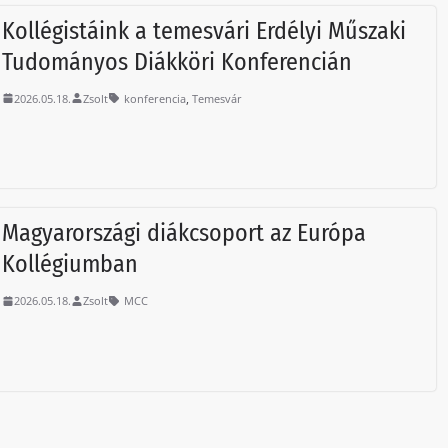
Kollégistáink a temesvári Erdélyi Műszaki
Tudományos Diákköri Konferencián
,
2026.05.18.
Zsolt
konferencia
Temesvár
Magyarországi diákcsoport az Európa
Kollégiumban
2026.05.18.
Zsolt
MCC