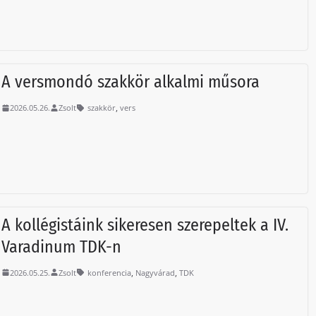
A versmondó szakkör alkalmi műsora
,
2026.05.26.
Zsolt
szakkör
vers
A kollégistáink sikeresen szerepeltek a IV.
Varadinum TDK-n
,
,
2026.05.25.
Zsolt
konferencia
Nagyvárad
TDK