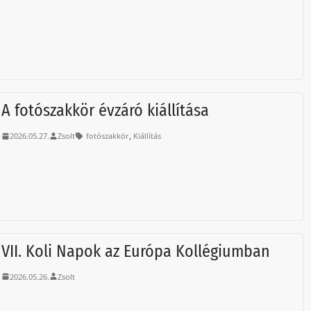
A fotószakkör évzáró kiállítása
,
2026.05.27.
Zsolt
fotószakkör
Kiállítás
VII. Koli Napok az Európa Kollégiumban
2026.05.26.
Zsolt