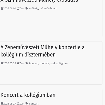
,
2026.06.01.
Zsolt
műhely
színművészeti
A Zeneművészeti Műhely koncertje a
kollégium dísztermében
,
,
2026.05.28.
Zsolt
koncert
műhely
szakkollégium
Koncert a kollégiumban
2026.05.27.
Zsolt
koncert