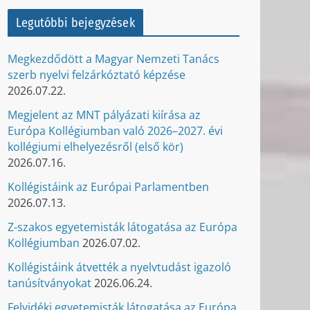
Legutóbbi bejegyzések
Megkezdődött a Magyar Nemzeti Tanács
szerb nyelvi felzárkóztató képzése
2026.07.22.
Megjelent az MNT pályázati kiírása az
Európa Kollégiumban való 2026–2027. évi
kollégiumi elhelyezésről (első kör)
2026.07.16.
Kollégistáink az Európai Parlamentben
2026.07.13.
Z-szakos egyetemisták látogatása az Európa
Kollégiumban
2026.07.02.
Kollégistáink átvették a nyelvtudást igazoló
tanúsítványokat
2026.06.24.
Felvidéki egyetemisták látogatása az Európa