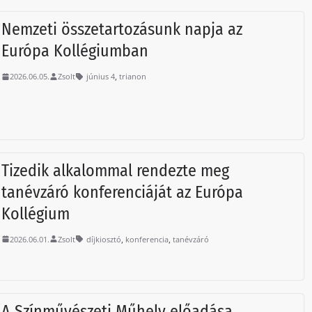
Nemzeti összetartozásunk napja az
Európa Kollégiumban
,
2026.06.05.
Zsolt
június 4
trianon
Tizedik alkalommal rendezte meg
tanévzáró konferenciáját az Európa
Kollégium
,
,
2026.06.01.
Zsolt
díjkiosztó
konferencia
tanévzáró
A Színművészeti Műhely előadása