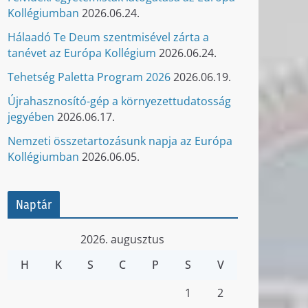
Kollégiumban
2026.06.24.
Hálaadó Te Deum szentmisével zárta a
tanévet az Európa Kollégium
2026.06.24.
Tehetség Paletta Program 2026
2026.06.19.
Újrahasznosító-gép a környezettudatosság
jegyében
2026.06.17.
Nemzeti összetartozásunk napja az Európa
Kollégiumban
2026.06.05.
Naptár
2026. augusztus
H
K
S
C
P
S
V
1
2