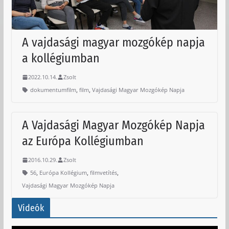
A vajdasági magyar mozgókép napja
a kollégiumban
2022.10.14.
Zsolt
,
,
dokumentumfilm
film
Vajdasági Magyar Mozgókép Napja
A Vajdasági Magyar Mozgókép Napja
az Európa Kollégiumban
2016.10.29.
Zsolt
,
,
,
56
Európa Kollégium
filmvetítés
Vajdasági Magyar Mozgókép Napja
Videók