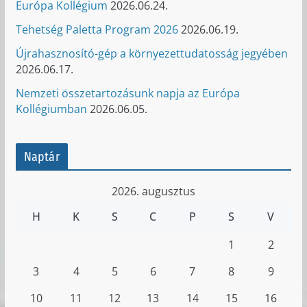
Európa Kollégium
2026.06.24.
Tehetség Paletta Program 2026
2026.06.19.
Újrahasznosító-gép a környezettudatosság jegyében
2026.06.17.
Nemzeti összetartozásunk napja az Európa
Kollégiumban
2026.06.05.
Naptár
2026. augusztus
H
K
S
C
P
S
V
1
2
3
4
5
6
7
8
9
10
11
12
13
14
15
16