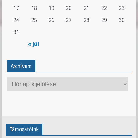
17
18
19
20
21
22
23
24
25
26
27
28
29
30
31
« júl
Archívum
A
r
c
h
í
v
Támogatóink