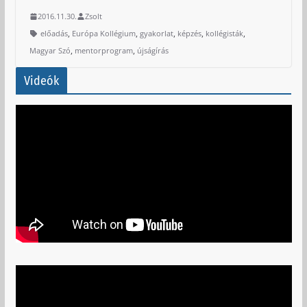
2016.11.30.
Zsolt
,
,
,
,
,
előadás
Európa Kollégium
gyakorlat
képzés
kollégisták
,
,
Magyar Szó
mentorprogram
újságírás
Videók