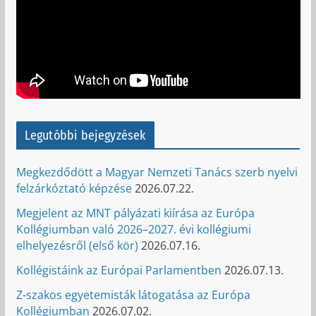
Legutóbbi bejegyzések
Megkezdődött a Magyar Nemzeti Tanács szerb nyelvi
felzárkóztató képzése
2026.07.22.
Megjelent az MNT pályázati kiírása az Európa
Kollégiumban való 2026–2027. évi kollégiumi
elhelyezésről (első kör)
2026.07.16.
Kollégistáink az Európai Parlamentben
2026.07.13.
Z-szakos egyetemisták látogatása az Európa
Kollégiumban
2026.07.02.