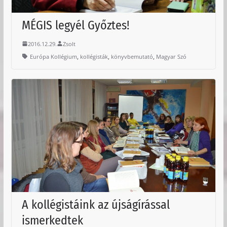
MÉGIS legyél Győztes!
2016.12.29.
Zsolt
,
,
,
Európa Kollégium
kollégisták
könyvbemutató
Magyar Szó
A kollégistáink az újságírással
ismerkedtek