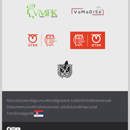
Rólunk
Szakkollégiumunk
Kollégistáink tollából
Hírek
Események
Dokumentumok
Közbeszerzés
E-adatbázisok
Kapcsolat
Tartalomjegyzék