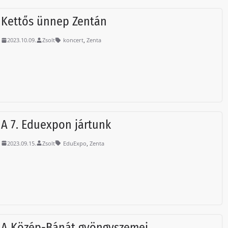
Kettős ünnep Zentán
,
2023.10.09.
Zsolt
koncert
Zenta
A 7. Eduexpon jártunk
,
2023.09.15.
Zsolt
EduExpo
Zenta
A Közép-Bánát gyöngyszemei