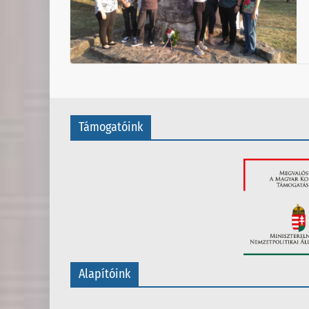
Támogatóink
Alapítóink