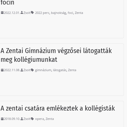
focin
,
,
,
2022.12.01.
Zsolt
2022 perc
bajnokság
foci
Zenta
A Zentai Gimnázium végzősei látogatták
meg kollégiumunkat
,
,
2022.11.08.
Zsolt
gimnázium
látogatás
Zenta
A zentai csatára emlékeztek a kollégisták
,
2018.09.10.
Zsolt
opera
Zenta