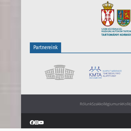
Partnereink
Rólunk
Szakkollégiumunk
Kollé