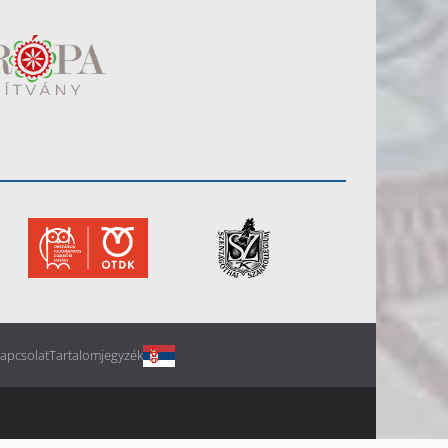
apcsolat
Tartalomjegyzék