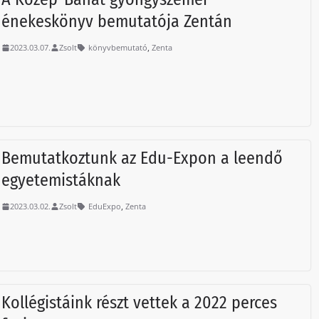
énekeskönyv bemutatója Zentán
,
2023.03.07.
Zsolt
könyvbemutató
Zenta
Bemutatkoztunk az Edu-Expon a leendő
egyetemistáknak
,
2023.03.02.
Zsolt
EduExpo
Zenta
Kollégistáink részt vettek a 2022 perces