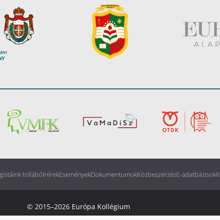
gistáink tollából
Hírek
Események
Dokumentumok
Közbeszerzés
E-adatbázisok
K
© 2015–2026
Európa Kollégium