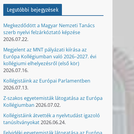
Legutóbbi bejegyzések
Megkezdődött a Magyar Nemzeti Tanács
szerb nyelvi felzárkóztató képzése
2026.07.22.
Megjelent az MNT pályázati kiírása az
Európa Kollégiumban való 2026–2027. évi
kollégiumi elhelyezésről (első kör)
2026.07.16.
Kollégistáink az Európai Parlamentben
2026.07.13.
Z-szakos egyetemisták látogatása az Európa
Kollégiumban
2026.07.02.
Kollégistáink átvették a nyelvtudást igazoló
tanúsítványokat
2026.06.24.
Felvidéki egyetemisták látogatása az Európa