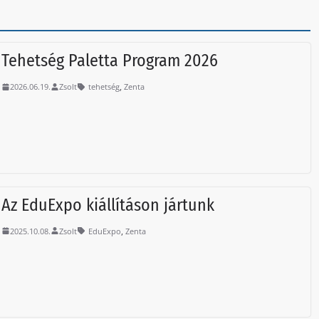
Tehetség Paletta Program 2026
,
2026.06.19.
Zsolt
tehetség
Zenta
Az EduExpo kiállításon jártunk
,
2025.10.08.
Zsolt
EduExpo
Zenta