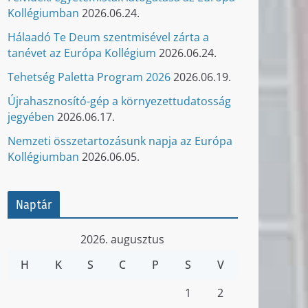
Kollégiumban
2026.06.24.
Hálaadó Te Deum szentmisével zárta a
tanévet az Európa Kollégium
2026.06.24.
Tehetség Paletta Program 2026
2026.06.19.
Újrahasznosító-gép a környezettudatosság
jegyében
2026.06.17.
Nemzeti összetartozásunk napja az Európa
Kollégiumban
2026.06.05.
Naptár
2026. augusztus
H
K
S
C
P
S
V
1
2