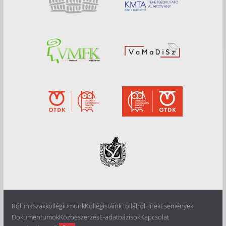
Rólunk
Szakkollégiumunk
Kollégistáink tollából
Hírek
Események
Dokumentumok
Közbeszerzés
E-adatbázisok
Kapcsolat