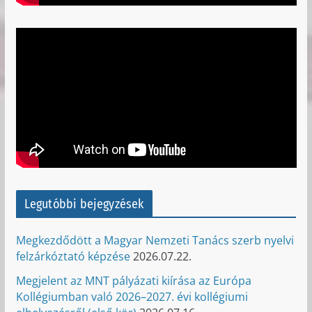
Legutóbbi bejegyzések
Megkezdődött a Magyar Nemzeti Tanács szerb nyelvi
felzárkóztató képzése
2026.07.22.
Megjelent az MNT pályázati kiírása az Európa
Kollégiumban való 2026–2027. évi kollégiumi