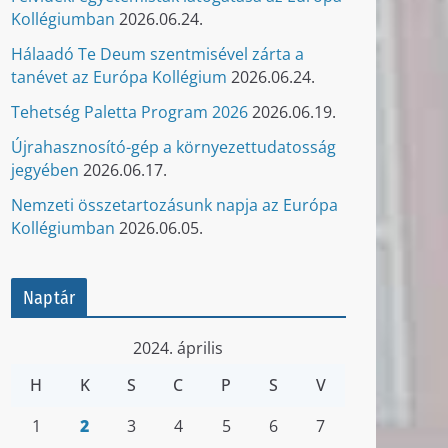
Kollégiumban
2026.06.24.
Hálaadó Te Deum szentmisével zárta a
tanévet az Európa Kollégium
2026.06.24.
Tehetség Paletta Program 2026
2026.06.19.
Újrahasznosító-gép a környezettudatosság
jegyében
2026.06.17.
Nemzeti összetartozásunk napja az Európa
Kollégiumban
2026.06.05.
Naptár
2024. április
H
K
S
C
P
S
V
1
2
3
4
5
6
7