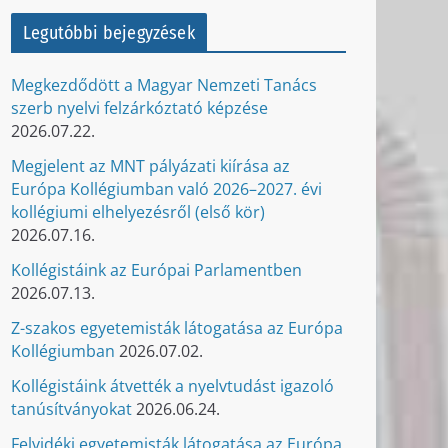
Legutóbbi bejegyzések
Megkezdődött a Magyar Nemzeti Tanács
szerb nyelvi felzárkóztató képzése
2026.07.22.
Megjelent az MNT pályázati kiírása az
Európa Kollégiumban való 2026–2027. évi
kollégiumi elhelyezésről (első kör)
2026.07.16.
Kollégistáink az Európai Parlamentben
2026.07.13.
Z-szakos egyetemisták látogatása az Európa
Kollégiumban
2026.07.02.
Kollégistáink átvették a nyelvtudást igazoló
tanúsítványokat
2026.06.24.
Felvidéki egyetemisták látogatása az Európa