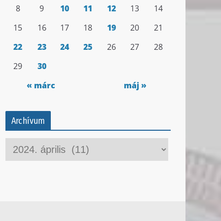
8
9
10
11
12
13
14
15
16
17
18
19
20
21
22
23
24
25
26
27
28
29
30
« márc
máj »
Archívum
A
r
c
h
í