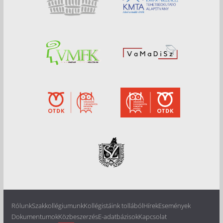
Rólunk
Szakkollégiumunk
Kollégistáink tollából
Hírek
Események
Dokumentumok
Közbeszerzés
E-adatbázisok
Kapcsolat