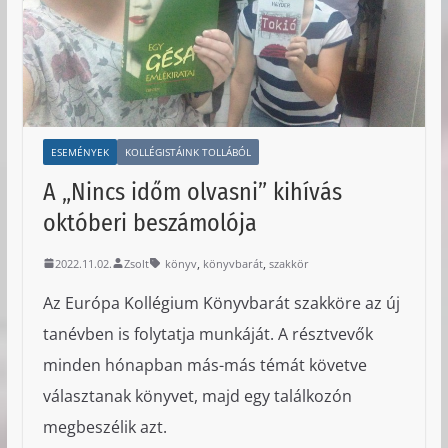
ESEMÉNYEK
KOLLÉGISTÁINK TOLLÁBÓL
A „Nincs időm olvasni” kihívás
októberi beszámolója
,
,
2022.11.02.
Zsolt
könyv
könyvbarát
szakkör
Az Európa Kollégium Könyvbarát szakköre az új
tanévben is folytatja munkáját. A résztvevők
minden hónapban más-más témát követve
választanak könyvet, majd egy találkozón
megbeszélik azt.