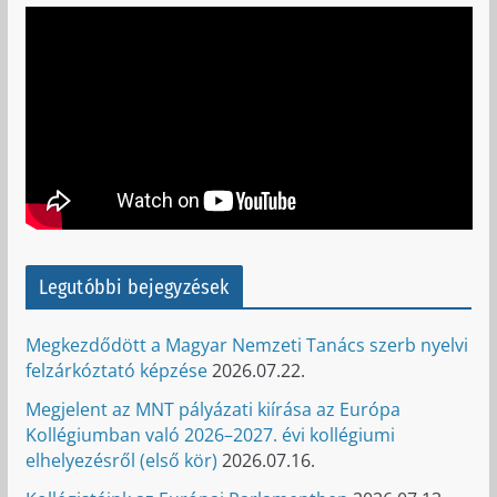
Legutóbbi bejegyzések
Megkezdődött a Magyar Nemzeti Tanács szerb nyelvi
felzárkóztató képzése
2026.07.22.
Megjelent az MNT pályázati kiírása az Európa
Kollégiumban való 2026–2027. évi kollégiumi
elhelyezésről (első kör)
2026.07.16.