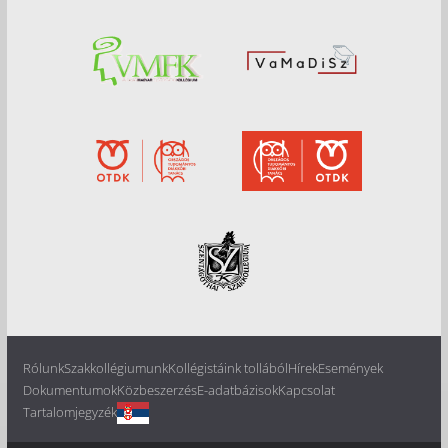
Rólunk
Szakkollégiumunk
Kollégistáink tollából
Hírek
Események
Dokumentumok
Közbeszerzés
E-adatbázisok
Kapcsolat
Tartalomjegyzék