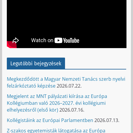
Legutóbbi bejegyzések
Megkezdődött a Magyar Nemzeti Tanács szerb nyelvi
felzárkóztató képzése
2026.07.22.
Megjelent az MNT pályázati kiírása az Európa
Kollégiumban való 2026–2027. évi kollégiumi
elhelyezésről (első kör)
2026.07.16.
Kollégistáink az Európai Parlamentben
2026.07.13.
Z-szakos egyetemisták látogatása az Európa