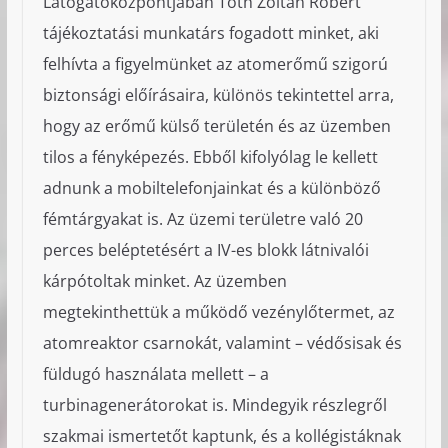
Látogatóközpontjában Tóth Zoltán Róbert
tájékoztatási munkatárs fogadott minket, aki
felhívta a figyelmünket az atomerőmű szigorú
biztonsági előírásaira, különös tekintettel arra,
hogy az erőmű külső területén és az üzemben
tilos a fényképezés. Ebből kifolyólag le kellett
adnunk a mobiltelefonjainkat és a különböző
fémtárgyakat is. Az üzemi területre való 20
perces beléptetésért a IV-es blokk látnivalói
kárpótoltak minket. Az üzemben
megtekinthettük a működő vezénylőtermet, az
atomreaktor csarnokát, valamint – védősisak és
füldugó használata mellett – a
turbinagenerátorokat is. Mindegyik részlegről
szakmai ismertetőt kaptunk, és a kollégistáknak