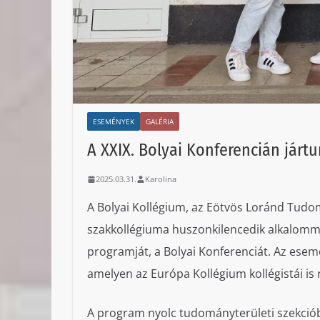
ESEMÉNYEK
GALÉRIA
A XXIX. Bolyai Konferencián járt
2025.03.31.
Karolina
A Bolyai Kollégium, az Eötvös Loránd Tu
szakkollégiuma huszonkilencedik alkalomma
programját, a Bolyai Konferenciát. Az esem
amelyen az Európa Kollégium kollégistái is r
A program nyolc tudományterületi szekciób