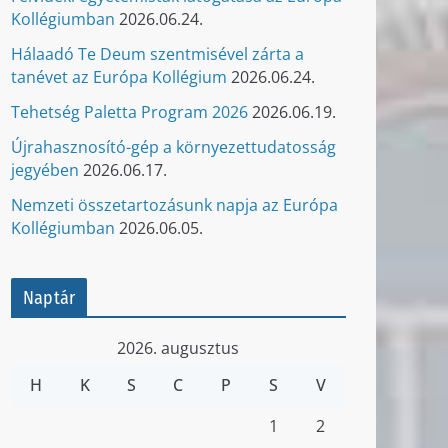
Kollégiumban
2026.06.24.
Hálaadó Te Deum szentmisével zárta a
tanévet az Európa Kollégium
2026.06.24.
Tehetség Paletta Program 2026
2026.06.19.
Újrahasznosító-gép a környezettudatosság
jegyében
2026.06.17.
Nemzeti összetartozásunk napja az Európa
Kollégiumban
2026.06.05.
Naptár
2026. augusztus
H
K
S
C
P
S
V
1
2