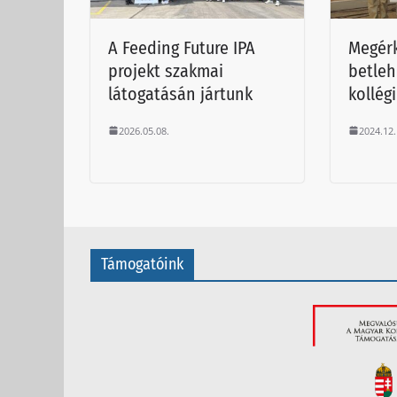
A Feeding Future IPA
Megérk
projekt szakmai
betleh
látogatásán jártunk
kollég
2026.05.08.
2024.12.
Támogatóink