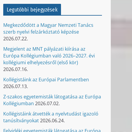
Legutóbbi bejegyzések
Megkezdődött a Magyar Nemzeti Tanács
szerb nyelvi felzárkóztató képzése
2026.07.22.
Megjelent az MNT pályázati kiírása az
Európa Kollégiumban való 2026–2027. évi
kollégiumi elhelyezésről (első kör)
2026.07.16.
Kollégistáink az Európai Parlamentben
2026.07.13.
Z-szakos egyetemisták látogatása az Európa
Kollégiumban
2026.07.02.
Kollégistáink átvették a nyelvtudást igazoló
tanúsítványokat
2026.06.24.
Felvidéki egyetemisták látogatása az Európa