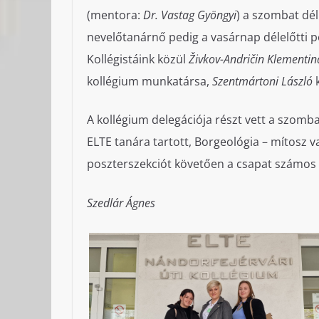
(mentora:
Dr. Vastag Gyöngyi
) a szombat dél
nevelőtanárnő pedig a vasárnap délelőtti p
Kollégistáink közül
Živkov-Andričin Klementin
kollégium munkatársa,
Szentmártoni László
k
A kollégium delegációja részt vett a szomb
ELTE tanára tartott, Borgeológia – mítosz 
poszterszekciót követően a csapat számos 
Szedlár Ágnes