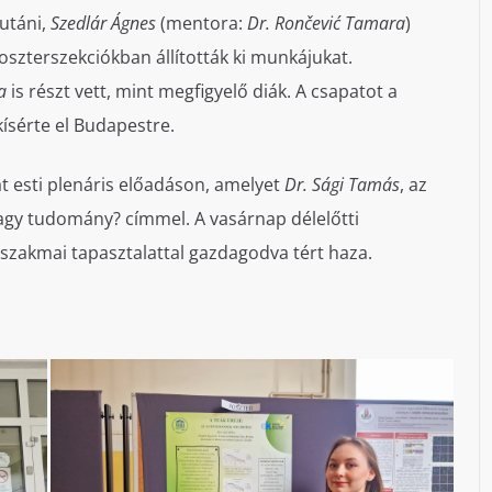
utáni,
Szedlár Ágnes
(mentora:
Dr. Rončević Tamara
)
oszterszekciókban állították ki munkájukat.
a
is részt vett, mint megfigyelő diák. A csapatot a
ísérte el Budapestre.
at esti plenáris előadáson, amelyet
Dr. Sági Tamás
, az
vagy tudomány? címmel. A vasárnap délelőtti
szakmai tapasztalattal gazdagodva tért haza.