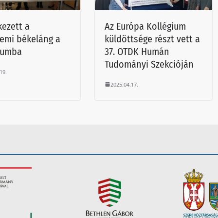
ezett a
Az Európa Kollégium
emi békeláng a
küldöttsége részt vett a
iumba
37. OTDK Humán
Tudományi Szekcióján
19.
2025.04.17.