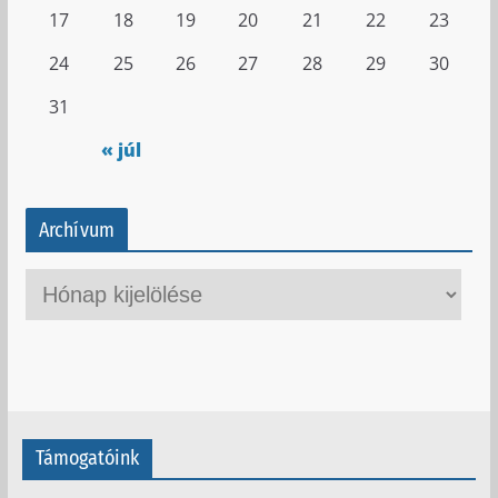
17
18
19
20
21
22
23
24
25
26
27
28
29
30
31
« júl
Archívum
A
r
c
h
í
v
Támogatóink
u