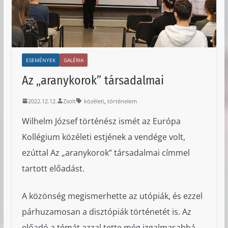
ESEMÉNYEK
GALÉRIA
Az „aranykorok” társadalmai
,
2022.12.12.
Zsolt
közéleti
történelem
Wilhelm József történész ismét az Európa
Kollégium közéleti estjének a vendége volt,
ezúttal Az „aranykorok” társadalmai címmel
tartott előadást.
A közönség megismerhette az utópiák, és ezzel
párhuzamosan a disztópiák történetét is. Az
előadó a témát azzal tette még izgalmasabbá,