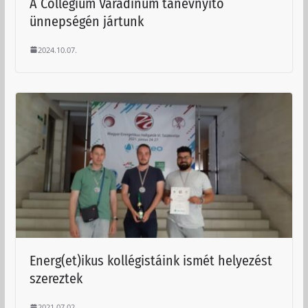
A Collegium Varadinum tanévnyitó
ünnepségén jártunk
2024.10.07.
Energ(et)ikus kollégistáink ismét helyezést
szereztek
2021.07.02.