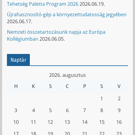
Tehetség Paletta Program 2026
2026.06.19.
Újrahasznosító-gép a környezettudatosság jegyében
2026.06.17.
Nemzeti összetartozásunk napja az Európa
Kollégiumban
2026.06.05.
Naptár
2026. augusztus
H
K
S
C
P
S
V
1
2
3
4
5
6
7
8
9
10
11
12
13
14
15
16
17
18
19
20
21
22
23