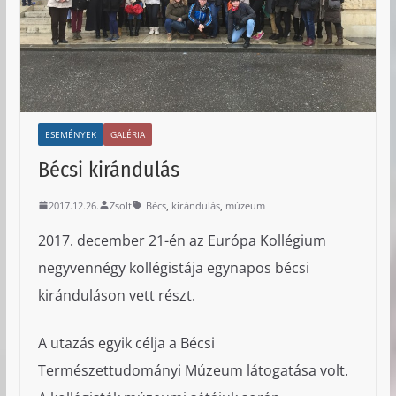
ESEMÉNYEK
GALÉRIA
Bécsi kirándulás
,
,
2017.12.26.
Zsolt
Bécs
kirándulás
múzeum
2017. december 21-én az Európa Kollégium
negyvennégy kollégistája egynapos bécsi
kiránduláson vett részt.
A utazás egyik célja a Bécsi
Természettudományi Múzeum látogatása volt.