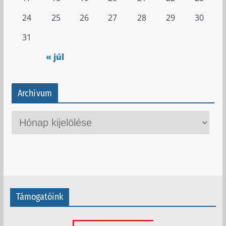
24
25
26
27
28
29
30
31
« júl
Archívum
A
r
c
h
í
v
Támogatóink
u