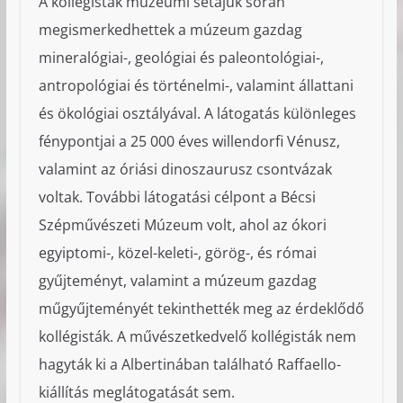
A kollégisták múzeumi sétájuk során
megismerkedhettek a múzeum gazdag
mineralógiai-, geológiai és paleontológiai-,
antropológiai és történelmi-, valamint állattani
és ökológiai osztályával. A látogatás különleges
fénypontjai a 25 000 éves willendorfi Vénusz,
valamint az óriási dinoszaurusz csontvázak
voltak. További látogatási célpont a Bécsi
Szépművészeti Múzeum volt, ahol az ókori
egyiptomi-, közel-keleti-, görög-, és római
gyűjteményt, valamint a múzeum gazdag
műgyűjteményét tekinthették meg az érdeklődő
kollégisták. A művészetkedvelő kollégisták nem
hagyták ki a Albertinában található Raffaello-
kiállítás meglátogatását sem.