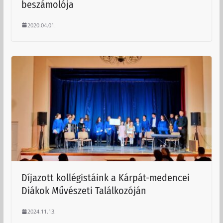
beszámolója
2020.04.01.
Díjazott kollégistáink a Kárpát-medencei
Diákok Művészeti Találkozóján
2024.11.13.