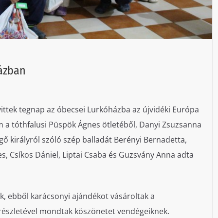
házban
ittek tegnap az óbecsei Lurkóházba az újvidéki Európa
m a tóthfalusi Püspök Ágnes ötletéből, Danyi Zsuzsanna
gő királyról szóló szép balladát Berényi Bernadetta,
s, Csíkos Dániel, Liptai Csaba és Guzsvány Anna adta
k, ebből karácsonyi ajándékot vásároltak a
részletével mondtak köszönetet vendégeiknek.