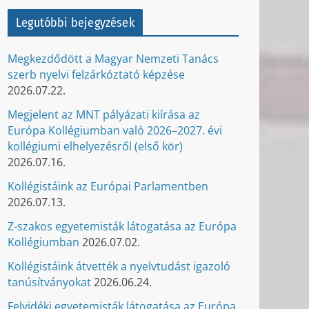
Legutóbbi bejegyzések
Megkezdődött a Magyar Nemzeti Tanács
szerb nyelvi felzárkóztató képzése
2026.07.22.
Megjelent az MNT pályázati kiírása az
Európa Kollégiumban való 2026–2027. évi
kollégiumi elhelyezésről (első kör)
2026.07.16.
Kollégistáink az Európai Parlamentben
2026.07.13.
Z-szakos egyetemisták látogatása az Európa
Kollégiumban
2026.07.02.
Kollégistáink átvették a nyelvtudást igazoló
tanúsítványokat
2026.06.24.
Felvidéki egyetemisták látogatása az Európa