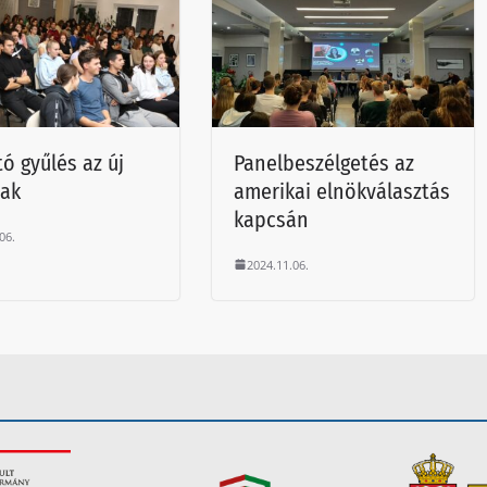
tó gyűlés az új
Panelbeszélgetés az
nak
amerikai elnökválasztás
kapcsán
06.
2024.11.06.