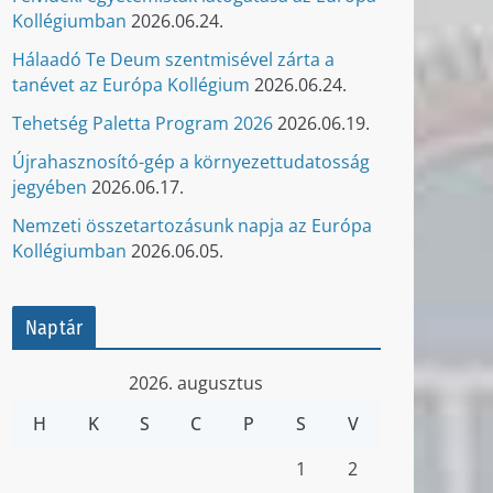
Kollégiumban
2026.06.24.
Hálaadó Te Deum szentmisével zárta a
tanévet az Európa Kollégium
2026.06.24.
Tehetség Paletta Program 2026
2026.06.19.
Újrahasznosító-gép a környezettudatosság
jegyében
2026.06.17.
Nemzeti összetartozásunk napja az Európa
Kollégiumban
2026.06.05.
Naptár
2026. augusztus
H
K
S
C
P
S
V
1
2