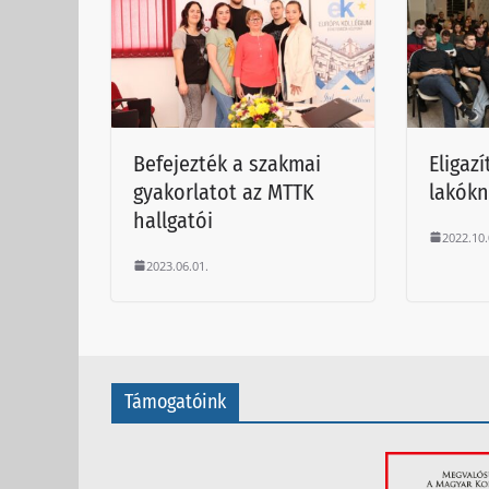
Befejezték a szakmai
Eligazí
gyakorlatot az MTTK
lakók
hallgatói
2022.10.
2023.06.01.
Támogatóink