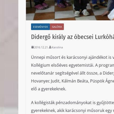
ESEMÉNYEK
GALÉRIA
Didergő király az óbecsei Lurkó
2016.12.21.
Karolina
Ünnepi műsort és karácsonyi ajándékot is v
Kollégium elsőéves egyetemistái. A progra
nevelőtanár segítségével állt össze, a Dider
Hovanyec Judit, Kálmán Beáta, Püspök Ágne
elő a gyerekeknek.
A kollégisták pénzadományokat is gyűjtötte
gyerekeknek, akik karácsonyi műsoruk egy 