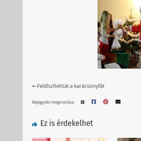
Feldíszítettük a karácsonyfát
Bejegyzés megosztása:
Ez is érdekelhet