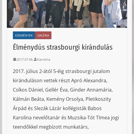
ESEMÉNYEK
GALÉRIA
Élménydús strasbourgi kirándulás
2017.07.06.
Karolina
2017. július 2-ától 5-éig strasbourgi jutalom
kiránduláson vettek részt Apró Alexandra,
Csíkos Dániel, Gellér Éva, Ginder Annamária,
Kálmán Beáta, Kemény Orsolya, Pletikoszity
Árpád és Slezák Lázár kollégisták Babos
Karolina nevelőtanár és Muzsika-Tót Tímea jogi
teendőkkel megbízott munkatárs,