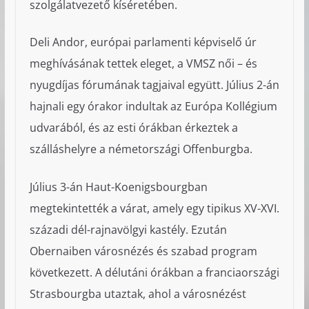
szolgálatvezető kíséretében.
Deli Andor, európai parlamenti képviselő úr
meghívásának tettek eleget, a VMSZ női – és
nyugdíjas fórumának tagjaival együtt. Július 2-án
hajnali egy órakor indultak az Európa Kollégium
udvarából, és az esti órákban érkeztek a
szálláshelyre a németországi Offenburgba.
Július 3-án Haut-Koenigsbourgban
megtekintették a várat, amely egy tipikus XV-XVI.
századi dél-rajnavölgyi kastély. Ezután
Obernaiben városnézés és szabad program
következett. A délutáni órákban a franciaországi
Strasbourgba utaztak, ahol a városnézést