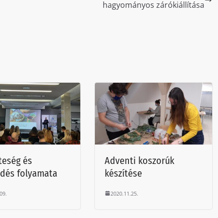
hagyományos zárókiállítása
teség és
Adventi koszorúk
dés folyamata
készítése
09.
2020.11.25.