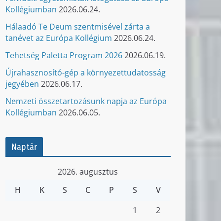
Kollégiumban
2026.06.24.
Hálaadó Te Deum szentmisével zárta a
tanévet az Európa Kollégium
2026.06.24.
Tehetség Paletta Program 2026
2026.06.19.
Újrahasznosító-gép a környezettudatosság
jegyében
2026.06.17.
Nemzeti összetartozásunk napja az Európa
Kollégiumban
2026.06.05.
Naptár
2026. augusztus
H
K
S
C
P
S
V
1
2