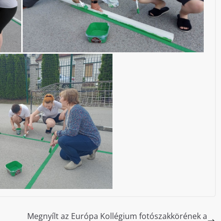
Megnyílt az Európa Kollégium fotószakkörének a