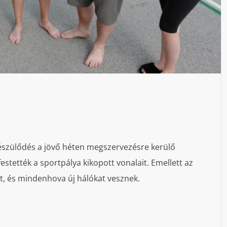
észülődés a jövő héten megszervezésre kerülő
estették a sportpálya kikopott vonalait. Emellett az
át, és mindenhova új hálókat vesznek.