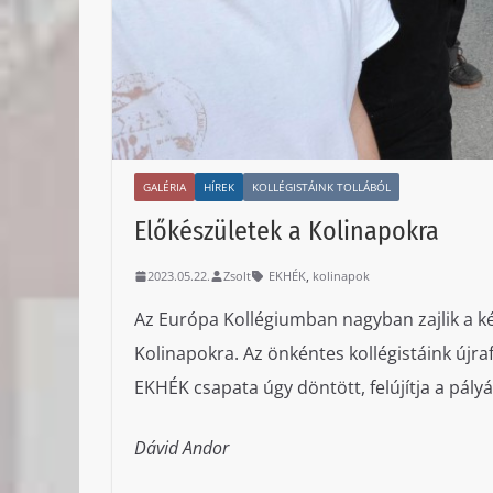
GALÉRIA
HÍREK
KOLLÉGISTÁINK TOLLÁBÓL
Előkészületek a Kolinapokra
,
2023.05.22.
Zsolt
EKHÉK
kolinapok
Az Európa Kollégiumban nagyban zajlik a k
Kolinapokra. Az önkéntes kollégistáink újraf
EKHÉK csapata úgy döntött, felújítja a pály
Dávid Andor