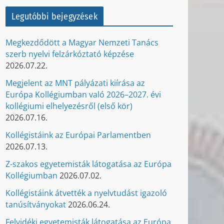
Legutóbbi bejegyzések
Megkezdődött a Magyar Nemzeti Tanács
szerb nyelvi felzárkóztató képzése
2026.07.22.
Megjelent az MNT pályázati kiírása az
Európa Kollégiumban való 2026–2027. évi
kollégiumi elhelyezésről (első kör)
2026.07.16.
Kollégistáink az Európai Parlamentben
2026.07.13.
Z-szakos egyetemisták látogatása az Európa
Kollégiumban
2026.07.02.
Kollégistáink átvették a nyelvtudást igazoló
tanúsítványokat
2026.06.24.
Felvidéki egyetemisták látogatása az Európa