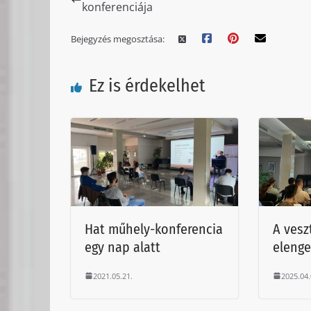
konferenciája
Bejegyzés megosztása:
Ez is érdekelhet
Hat műhely-konferencia
A vesz
egy nap alatt
elenge
2021.05.21.
2025.04.