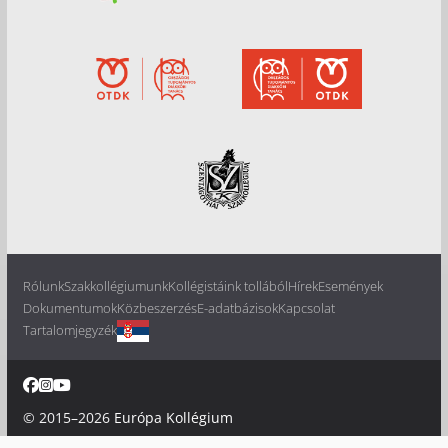
Rólunk
Szakkollégiumunk
Kollégistáink tollából
Hírek
Események
Dokumentumok
Közbeszerzés
E-adatbázisok
Kapcsolat
Tartalomjegyzék
© 2015–2026
Európa Kollégium