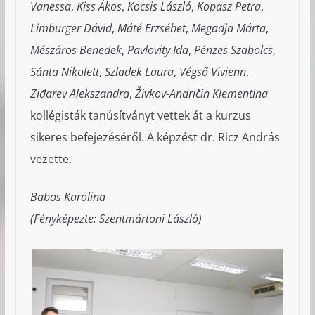
Vanessa
,
Kiss Ákos
,
Kocsis László
,
Kopasz Petra
,
Limburger Dávid
,
Máté Erzsébet
,
Megadja Márta
,
Mészáros Benedek
,
Pavlovity Ida
,
Pénzes Szabolcs
,
Sánta Nikolett
,
Szladek Laura
,
Végső Vivienn
,
Ziđarev Alekszandra
,
Živkov-Andričin Klementina
kollégisták tanúsítványt vettek át a kurzus
sikeres befejezéséről. A képzést dr. Ricz András
vezette.
Babos Karolina
(Fényképezte: Szentmártoni László)