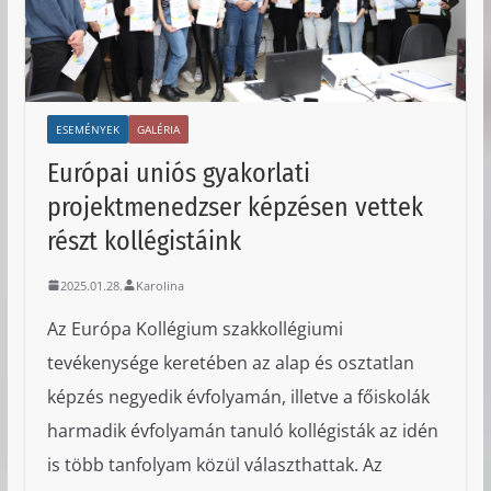
ESEMÉNYEK
GALÉRIA
Európai uniós gyakorlati
projektmenedzser képzésen vettek
részt kollégistáink
2025.01.28.
Karolina
Az Európa Kollégium szakkollégiumi
tevékenysége keretében az alap és osztatlan
képzés negyedik évfolyamán, illetve a főiskolák
harmadik évfolyamán tanuló kollégisták az idén
is több tanfolyam közül választhattak. Az