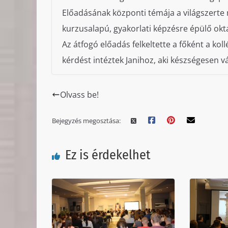
Előadásának központi témája a világszerte m
kurzusalapú, gyakorlati képzésre épülő oktat
Az átfogó előadás felkeltette a főként a ko
kérdést intéztek Janihoz, aki készségesen vá
Olvass be!
Bejegyzés megosztása:
Ez is érdekelhet