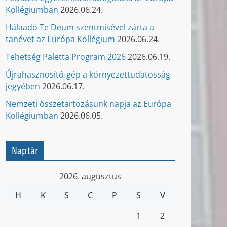
Kollégiumban
2026.06.24.
Hálaadó Te Deum szentmisével zárta a
tanévet az Európa Kollégium
2026.06.24.
Tehetség Paletta Program 2026
2026.06.19.
Újrahasznosító-gép a környezettudatosság
jegyében
2026.06.17.
Nemzeti összetartozásunk napja az Európa
Kollégiumban
2026.06.05.
Naptár
2026. augusztus
H
K
S
C
P
S
V
1
2