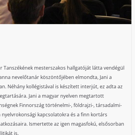
or Tanszékének mesterszakos hallgatóját látta vendégül
anna nevelőtanár köszöntőjében elmondta, Jani a
 Néhány kollégistával is készített interjút, ez adta az
megtartására. Jani a magyar nyelven megtartott
gnek Finnország történelmi-, földrajzi-, társadalmi-
t a nyelvrokonsági kapcsolatokra és a finn kortárs
natkozásaira. Ismertette az igen magasfokú, elsősorban
tikát is.