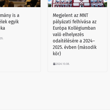
mány is a
Megjelent az MNT
élek egyik
pályázati felhívása az
éka
Európa Kollégiumban
való elhelyezés
05.
odaítélésére a 2024–
2025. évben (második
kör)
2024.10.08.