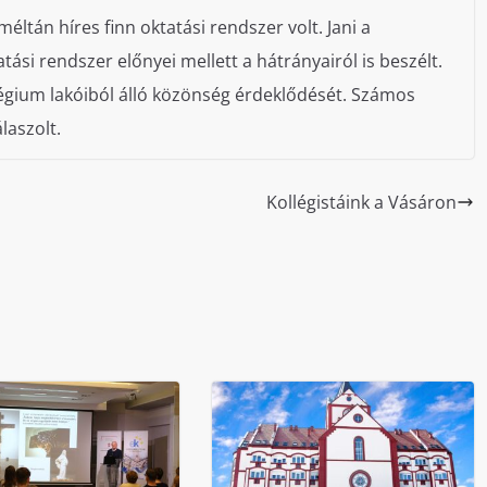
éltán híres finn oktatási rendszer volt. Jani a
ási rendszer előnyei mellett a hátrányairól is beszélt.
llégium lakóiból álló közönség érdeklődését. Számos
laszolt.
Kollégistáink a Vásáron