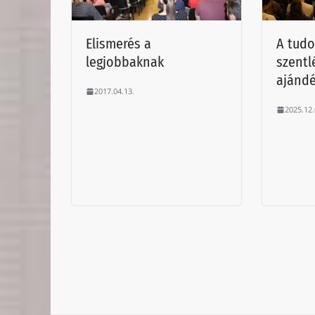
Elismerés a
A tudo
legjobbaknak
szentl
ajánd
2017.04.13.
2025.12.