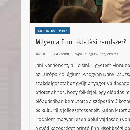
ESEMÉNYEK
HÍREK
Milyen a finn oktatási rendszer?
,
,
2016.05.18.
Zsolt
Európa Kollégium
finn
oktatás
Jani Korhonent, a Helsinki Egyetem Finnug
az Európa Kollégium. Ahogyan Danyi Zsuzs
szakdolgozatához gyűjt anyagot Vajdaságban.
ötletet ahhoz, hogy felkérjék egy előadás 
előadásában bemutatta a szépszámú közönsé
és kulturális jellegzetességeit. Külön kitér
irodalom magyar (ezen belül vajdasági) vo
a svéd közösséget érintő finn kisebbségi poli