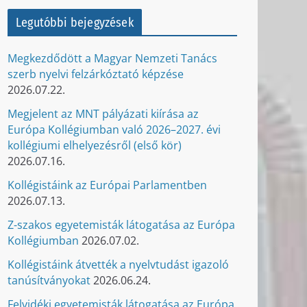
Legutóbbi bejegyzések
Megkezdődött a Magyar Nemzeti Tanács
szerb nyelvi felzárkóztató képzése
2026.07.22.
Megjelent az MNT pályázati kiírása az
Európa Kollégiumban való 2026–2027. évi
kollégiumi elhelyezésről (első kör)
2026.07.16.
Kollégistáink az Európai Parlamentben
2026.07.13.
Z-szakos egyetemisták látogatása az Európa
Kollégiumban
2026.07.02.
Kollégistáink átvették a nyelvtudást igazoló
tanúsítványokat
2026.06.24.
Felvidéki egyetemisták látogatása az Európa