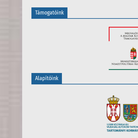
Támogatóink
Alapítóink