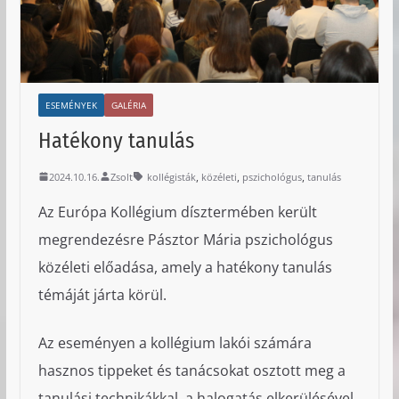
ESEMÉNYEK
GALÉRIA
Hatékony tanulás
,
,
,
2024.10.16.
Zsolt
kollégisták
közéleti
pszichológus
tanulás
Az Európa Kollégium dísztermében került
megrendezésre Pásztor Mária pszichológus
közéleti előadása, amely a hatékony tanulás
témáját járta körül.
Az eseményen a kollégium lakói számára
hasznos tippeket és tanácsokat osztott meg a
tanulási technikákkal, a halogatás elkerülésével