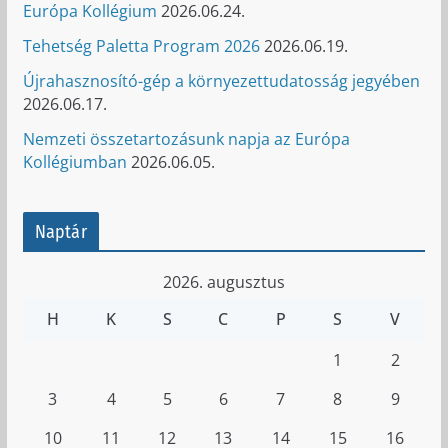
Európa Kollégium
2026.06.24.
Tehetség Paletta Program 2026
2026.06.19.
Újrahasznosító-gép a környezettudatosság jegyében
2026.06.17.
Nemzeti összetartozásunk napja az Európa
Kollégiumban
2026.06.05.
Naptár
2026. augusztus
H
K
S
C
P
S
V
1
2
3
4
5
6
7
8
9
10
11
12
13
14
15
16