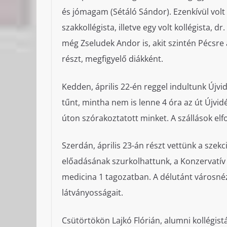
és jómagam (Sétáló Sándor). Ezenkívül volt
szakkollégista, illetve egy volt kollégista, 
még Zseludek Andor is, akit szintén Pécsre
részt, megfigyelő diákként.
Kedden, április 22-én reggel indultunk Újvi
tűnt, mintha nem is lenne 4 óra az út Újvid
úton szórakoztatott minket. A szállások el
Szerdán, április 23-án részt vettünk a szek
előadásának szurkolhattunk, a Konzervatí
medicina 1 tagozatban. A délutánt városné
látványosságait.
Csütörtökön Lajkó Flórián, alumni kollégis