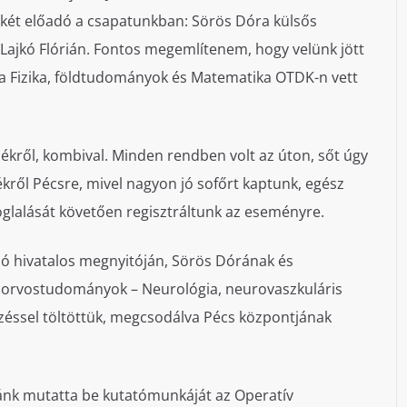
 két előadó a csapatunkban: Sörös Dóra külsős
dr. Lajkó Flórián. Fontos megemlítenem, hogy velünk jött
 a Fizika, földtudományok és Matematika OTDK-n vett
dékről, kombival. Minden rendben volt az úton, sőt úgy
ékről Pécsre, mivel nagyon jó sofőrt kaptunk, egész
foglalását követően regisztráltunk az eseményre.
ció hivatalos megnyitóján, Sörös Dórának és
v orvostudományok – Neurológia, neurovaszkuláris
zéssel töltöttük, megcsodálva Pécs központjának
tánk mutatta be kutatómunkáját az Operatív