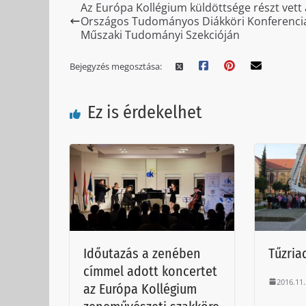
Az Európa Kollégium küldöttsége részt vett 
Országos Tudományos Diákköri Konferenci
Műszaki Tudományi Szekcióján
Bejegyzés megosztása:
Ez is érdekelhet
Időutazás a zenében
Tűzria
címmel adott koncertet
2016.11.
az Európa Kollégium