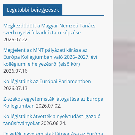
Legutóbbi bejegyzések
Megkezdődött a Magyar Nemzeti Tanács
szerb nyelvi felzárkóztató képzése
2026.07.22.
Megjelent az MNT pályázati kiírása az
Európa Kollégiumban való 2026–2027. évi
kollégiumi elhelyezésről (első kör)
2026.07.16.
Kollégistáink az Európai Parlamentben
2026.07.13.
Z-szakos egyetemisták látogatása az Európa
Kollégiumban
2026.07.02.
Kollégistáink átvették a nyelvtudást igazoló
tanúsítványokat
2026.06.24.
Felvidéki egyetemisták látogatása az Európa