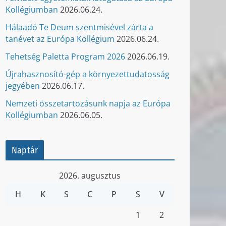
Kollégiumban
2026.06.24.
Hálaadó Te Deum szentmisével zárta a
tanévet az Európa Kollégium
2026.06.24.
Tehetség Paletta Program 2026
2026.06.19.
Újrahasznosító-gép a környezettudatosság
jegyében
2026.06.17.
Nemzeti összetartozásunk napja az Európa
Kollégiumban
2026.06.05.
Naptár
2026. augusztus
H
K
S
C
P
S
V
1
2