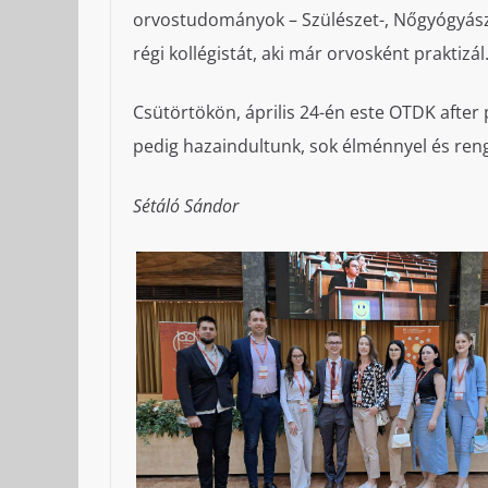
orvostudományok – Szülészet-, Nőgyógyásza
régi kollégistát, aki már orvosként praktizál
Csütörtökön, április 24-én este OTDK after 
pedig hazaindultunk, sok élménnyel és ren
Sétáló Sándor