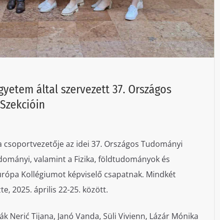
yetem által szervezett 37. Országos
Szekcióin
 a csoportvezetője az idei 37. Országos Tudományi
dományi, valamint a Fizika, földtudományok és
Európa Kollégiumot képviselő csapatnak. Mindkét
, 2025. április 22-25. között.
ák Nerić Tijana, Janó Vanda, Süli Vivienn, Lázár Mónika