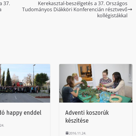
a 37.
Kerekasztal-beszélgetés a 37. Országos
a
Tudományos Diákköri Konferencián résztvevő
kollégistákkal
dó happy enddel
Adventi koszorúk
készítése
24.
2016.11.24.