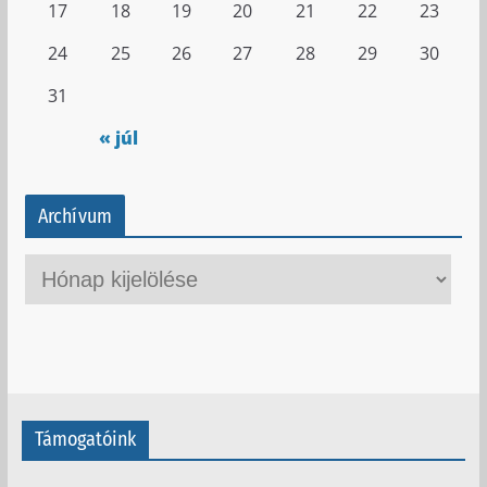
17
18
19
20
21
22
23
24
25
26
27
28
29
30
31
« júl
Archívum
A
r
c
h
í
v
Támogatóink
u