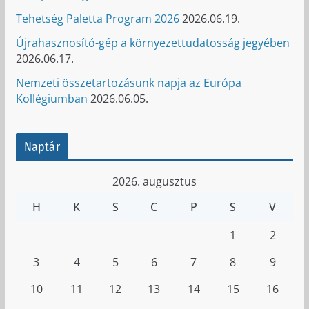
Tehetség Paletta Program 2026
2026.06.19.
Újrahasznosító-gép a környezettudatosság jegyében
2026.06.17.
Nemzeti összetartozásunk napja az Európa
Kollégiumban
2026.06.05.
Naptár
2026. augusztus
H
K
S
C
P
S
V
1
2
3
4
5
6
7
8
9
10
11
12
13
14
15
16