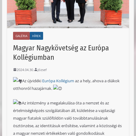
GALÉRIA
HÍREK
Magyar Nagykövetség az Európa
Kollégiumban
2024.04.30.
József
Az újvidéki
Európa Kollégium
az a hely, ahova a diákok
otthonról hazajárnak.
Az intézmény a megalakulása óta a nemzet és az
értelmiségképzés szolgálatában áll, küldetése a vajdasági
magyar fiatalok szülőföldön való továbbtanulásának
ösztönzése, az identitásuk erősítése, valamint a közösségi és
a magyar nemzeti értékekben való gondolkodásuk