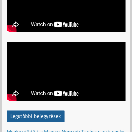
Legutóbbi bejegyzések
Megkezdődött a Magyar Nemzeti Tanács szerb nyelvi