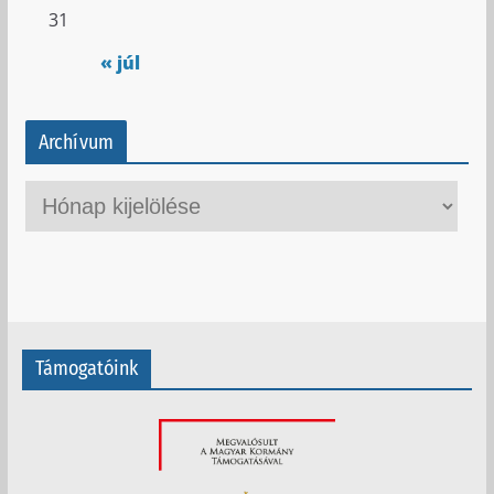
31
« júl
Archívum
A
r
c
h
í
v
Támogatóink
u
m