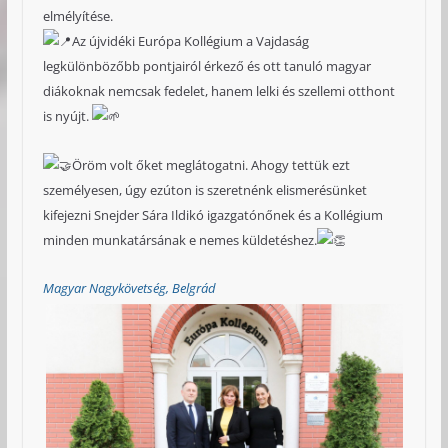
elmélyítése.
Az újvidéki Európa Kollégium a Vajdaság
legkülönbözőbb pontjairól érkező és ott tanuló magyar
diákoknak nemcsak fedelet, hanem lelki és szellemi otthont
is nyújt.
Öröm volt őket meglátogatni. Ahogy tettük ezt
személyesen, úgy ezúton is szeretnénk elismerésünket
kifejezni Snejder Sára Ildikó igazgatónőnek és a Kollégium
minden munkatársának e nemes küldetéshez.
Magyar Nagykövetség, Belgrád