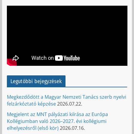
Legutóbbi bejegyzések
Megkezdődött a Magyar Nemzeti Tanács szerb nyelvi
felzárkóztató képzése
2026.07.22.
Megjelent az MNT pályázati kiírása az Európa
Kollégiumban való 2026–2027. évi kollégiumi
elhelyezésről (első kör)
2026.07.16.