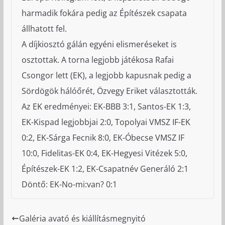
harmadik fokára pedig az Építészek csapata
állhatott fel.
A díjkiosztó gálán egyéni elismeréseket is
osztottak. A torna legjobb játékosa Rafai
Csongor lett (EK), a legjobb kapusnak pedig a
Sördögök hálóőrét, Özvegy Eriket választották.
Az EK eredményei: EK-BBB 3:1, Santos-EK 1:3,
EK-Kispad legjobbjai 2:0, Topolyai VMSZ IF-EK
0:2, EK-Sárga Fecnik 8:0, EK-Óbecse VMSZ IF
10:0, Fidelitas-EK 0:4, EK-Hegyesi Vitézek 5:0,
Építészek-EK 1:2, EK-Csapatnév Generáló 2:1
Döntő: EK-No-mi:van? 0:1
Galéria avató és kiállításmegnyitó