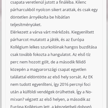
csapata veretlenül jutott a fináléba. Kilenc
párharcukból nyolcon sikert arattak, és csak egy
döntetlen árnyékolta be hibátlan
teljesítményüket.
Elérkezett a várva várt mérkőzés. Kiegyenlített
párharcot mutatott a játék, és az Európa
Kollégium lelkes szurkolóinak hangos buzdítása
csak tovább fokozta a hangulatot. Az első tíz
perc nem hozott gólt, de a második félidő
közepén a magyarországi csapat egyetlen
találattal eldöntötte az első hely sorsát. Az EK
nem tudott egyenlíteni, így 2016 percnyi foci
után a külföldi vendégek örülhettek. Így a No-
mi:van? végzett az első helyen, a második az
Európa Kollégium lett, a képzeletbeli dobogó