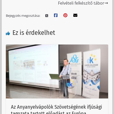
Felvételi felkészítő tábor
Bejegyzés megosztása:
Ez is érdekelhet
Az Anyanyelvápolók Szövetségének ifjúsági
tagozata tartott előadást az Európa