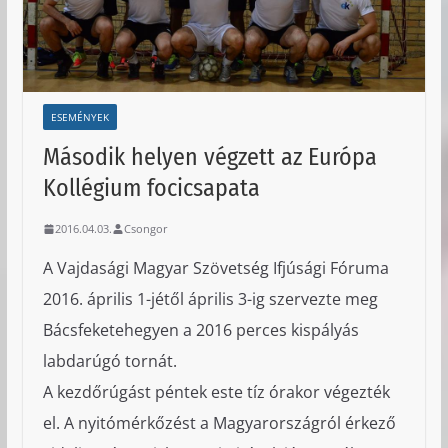
ESEMÉNYEK
Második helyen végzett az Európa
Kollégium focicsapata
2016.04.03.
Csongor
A Vajdasági Magyar Szövetség Ifjúsági Fóruma
2016. április 1-jétől április 3-ig szervezte meg
Bácsfeketehegyen a 2016 perces kispályás
labdarúgó tornát.
A kezdőrúgást péntek este tíz órakor végezték
el. A nyitómérkőzést a Magyarországról érkező