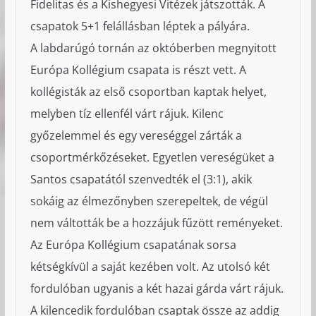
Fidelitas és a Kishegyesi Vitézek játszották. A
csapatok 5+1 felállásban léptek a pályára.
A labdarúgó tornán az októberben megnyitott
Európa Kollégium csapata is részt vett. A
kollégisták az első csoportban kaptak helyet,
melyben tíz ellenfél várt rájuk. Kilenc
győzelemmel és egy vereséggel zárták a
csoportmérkőzéseket. Egyetlen vereségüket a
Santos csapatától szenvedték el (3:1), akik
sokáig az élmezőnyben szerepeltek, de végül
nem váltották be a hozzájuk fűzött reményeket.
Az Európa Kollégium csapatának sorsa
kétségkívül a saját kezében volt. Az utolsó két
fordulóban ugyanis a két hazai gárda várt rájuk.
A kilencedik fordulóban csaptak össze az addig