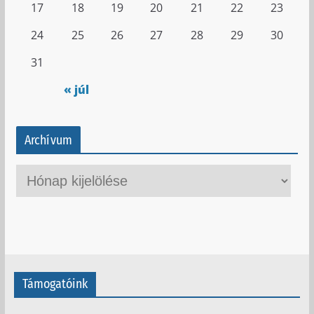
17
18
19
20
21
22
23
24
25
26
27
28
29
30
31
« júl
Archívum
A
r
c
h
í
v
Támogatóink
u