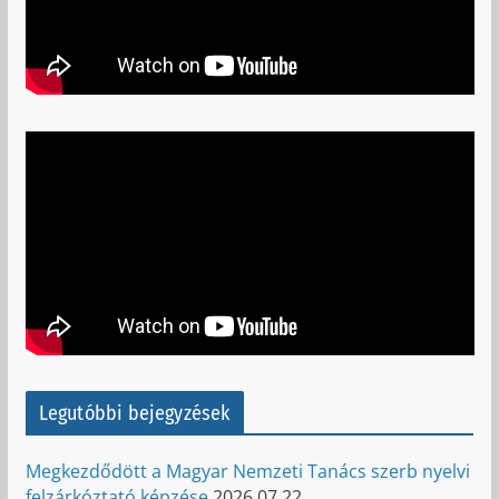
Legutóbbi bejegyzések
Megkezdődött a Magyar Nemzeti Tanács szerb nyelvi
felzárkóztató képzése
2026.07.22.