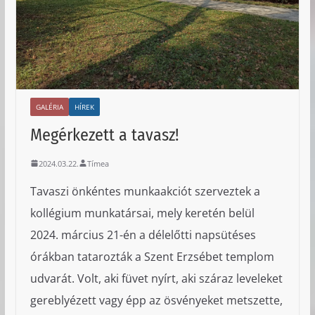
GALÉRIA
HÍREK
Megérkezett a tavasz!
2024.03.22.
Tímea
Tavaszi önkéntes munkaakciót szerveztek a
kollégium munkatársai, mely keretén belül
2024. március 21-én a délelőtti napsütéses
órákban tatarozták a Szent Erzsébet templom
udvarát. Volt, aki füvet nyírt, aki száraz leveleket
gereblyézett vagy épp az ösvényeket metszette,