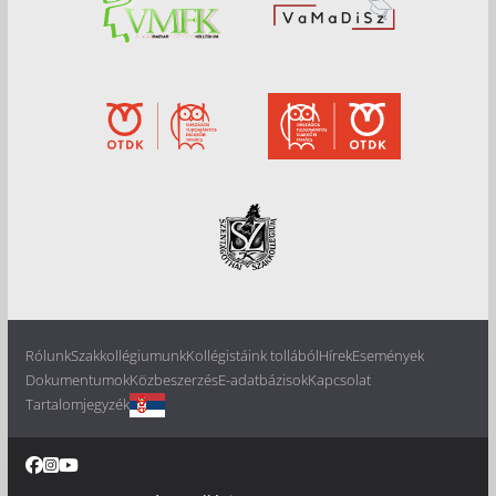
Rólunk
Szakkollégiumunk
Kollégistáink tollából
Hírek
Események
Dokumentumok
Közbeszerzés
E-adatbázisok
Kapcsolat
Tartalomjegyzék