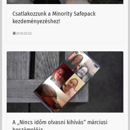
Csatlakozzunk a Minority Safepack
kezdeményezéshez!
2018.03.02.
A „Nincs időm olvasni kihívás” márciusi
beszámolója