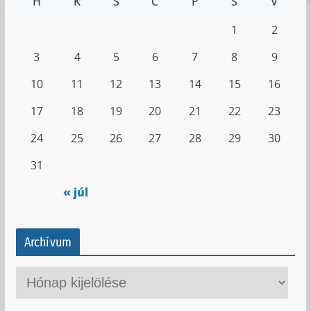
H
K
S
C
P
S
V
1
2
3
4
5
6
7
8
9
10
11
12
13
14
15
16
17
18
19
20
21
22
23
24
25
26
27
28
29
30
31
« júl
Archívum
A
r