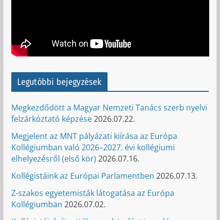
Legutóbbi bejegyzések
Megkezdődött a Magyar Nemzeti Tanács szerb nyelvi
felzárkóztató képzése
2026.07.22.
Megjelent az MNT pályázati kiírása az Európa
Kollégiumban való 2026–2027. évi kollégiumi
elhelyezésről (első kör)
2026.07.16.
Kollégistáink az Európai Parlamentben
2026.07.13.
Z-szakos egyetemisták látogatása az Európa
Kollégiumban
2026.07.02.