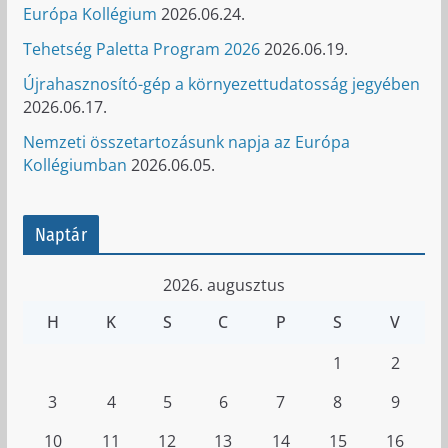
Európa Kollégium
2026.06.24.
Tehetség Paletta Program 2026
2026.06.19.
Újrahasznosító-gép a környezettudatosság jegyében
2026.06.17.
Nemzeti összetartozásunk napja az Európa
Kollégiumban
2026.06.05.
Naptár
2026. augusztus
H
K
S
C
P
S
V
1
2
3
4
5
6
7
8
9
10
11
12
13
14
15
16