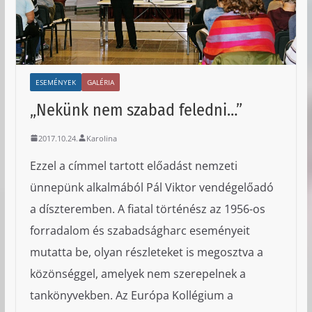
ESEMÉNYEK
GALÉRIA
„Nekünk nem szabad feledni…”
2017.10.24.
Karolina
Ezzel a címmel tartott előadást nemzeti
ünnepünk alkalmából Pál Viktor vendégelőadó
a díszteremben. A fiatal történész az 1956-os
forradalom és szabadságharc eseményeit
mutatta be, olyan részleteket is megosztva a
közönséggel, amelyek nem szerepelnek a
tankönyvekben. Az Európa Kollégium a