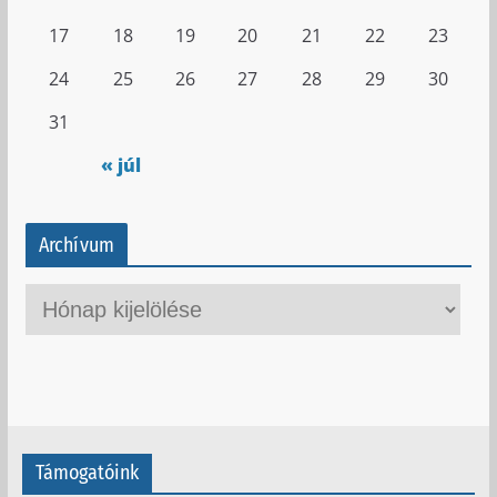
17
18
19
20
21
22
23
24
25
26
27
28
29
30
31
« júl
Archívum
A
r
c
h
í
v
Támogatóink