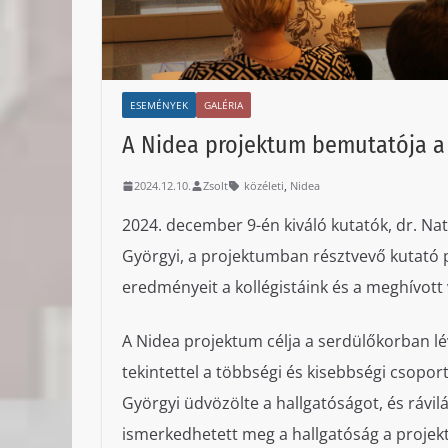
ESEMÉNYEK
GALÉRIA
A Nidea projektum bemutatója a
,
2024.12.10.
Zsolt
közéleti
Nidea
2024. december 9-én kiváló kutatók, dr. Na
Györgyi, a projektumban résztvevő kutató
eredményeit a kollégistáink és a meghívott
A Nidea projektum célja a serdülőkorban lévő
tekintettel a többségi és kisebbségi csoport
Györgyi üdvözölte a hallgatóságot, és rávil
ismerkedhetett meg a hallgatóság a projekt