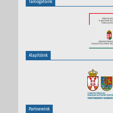
Támogatóink
Alapítóink
Partnereink