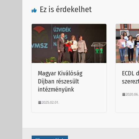
Ez is érdekelhet
Magyar Kiválóság
ECDL d
Díjban részesült
szerez
intézményünk
2020.06.
2025.02.01.