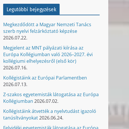
Legutóbbi bejegyzések
Megkezdődött a Magyar Nemzeti Tanács
szerb nyelvi felzárkóztató képzése
2026.07.22.
Megjelent az MNT pályázati kiírása az
Európa Kollégiumban való 2026–2027. évi
kollégiumi elhelyezésről (első kör)
2026.07.16.
Kollégistáink az Európai Parlamentben
2026.07.13.
Z-szakos egyetemisták látogatása az Európa
Kollégiumban
2026.07.02.
Kollégistáink átvették a nyelvtudást igazoló
tanúsítványokat
2026.06.24.
Felvidéki egyetemisták látogatása az Európa