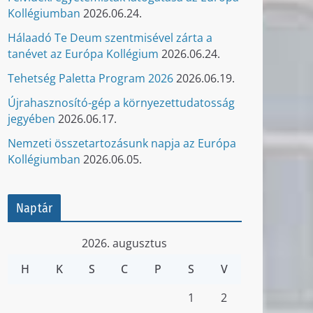
Kollégiumban
2026.06.24.
Hálaadó Te Deum szentmisével zárta a
tanévet az Európa Kollégium
2026.06.24.
Tehetség Paletta Program 2026
2026.06.19.
Újrahasznosító-gép a környezettudatosság
jegyében
2026.06.17.
Nemzeti összetartozásunk napja az Európa
Kollégiumban
2026.06.05.
Naptár
2026. augusztus
H
K
S
C
P
S
V
1
2