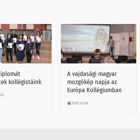
iplomát
A vajdasági magyar
tek kollégistáink
mozgókép napja az
Európa Kollégiumban
18.
2020.10.08.