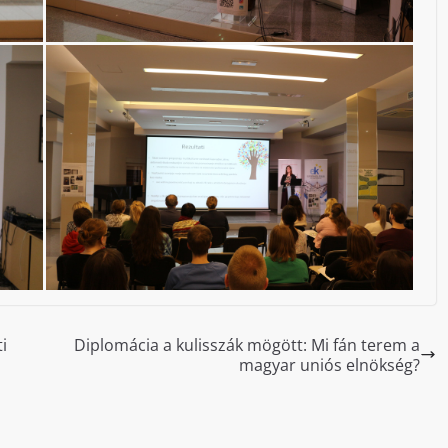
i
Diplomácia a kulisszák mögött: Mi fán terem a
magyar uniós elnökség?