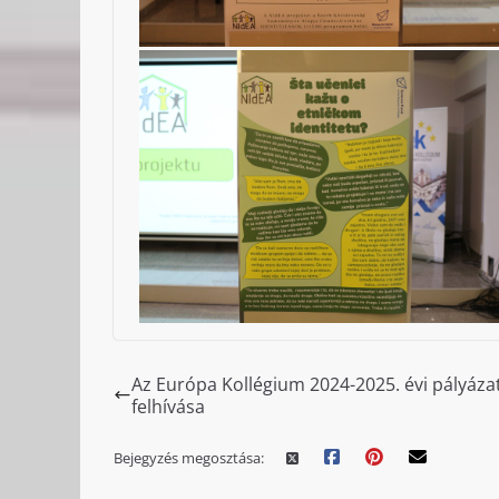
Az Európa Kollégium 2024-2025. évi pályázat
felhívása
Bejegyzés megosztása: