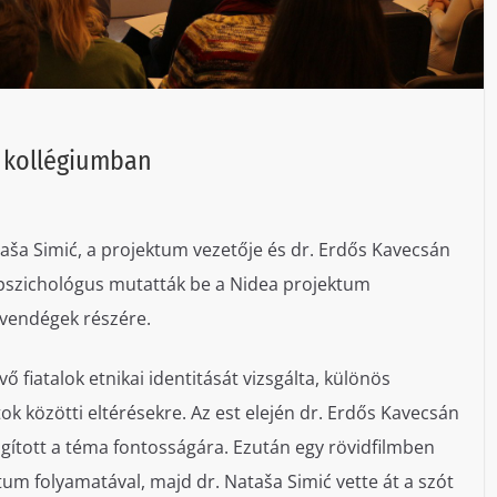
 kollégiumban
taša Simić, a projektum vezetője és dr. Erdős Kavecsán
 pszichológus mutatták be a Nidea projektum
 vendégek részére.
 fiatalok etnikai identitását vizsgálta, különös
ok közötti eltérésekre. Az est elején dr. Erdős Kavecsán
ágított a téma fontosságára. Ezután egy rövidfilmben
um folyamatával, majd dr. Nataša Simić vette át a szót