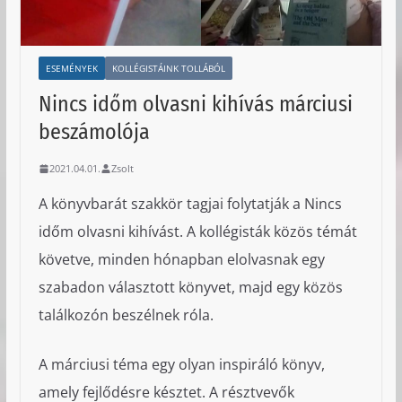
ESEMÉNYEK
KOLLÉGISTÁINK TOLLÁBÓL
Nincs időm olvasni kihívás márciusi
beszámolója
2021.04.01.
Zsolt
A könyvbarát szakkör tagjai folytatják a Nincs
időm olvasni kihívást. A kollégisták közös témát
követve, minden hónapban elolvasnak egy
szabadon választott könyvet, majd egy közös
találkozón beszélnek róla.
A márciusi téma egy olyan inspiráló könyv,
amely fejlődésre késztet. A résztvevők