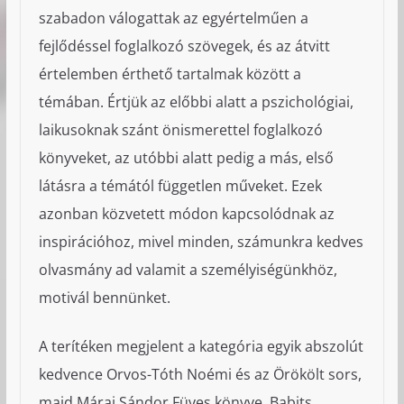
szabadon válogattak az egyértelműen a
fejlődéssel foglalkozó szövegek, és az átvitt
értelemben érthető tartalmak között a
témában. Értjük az előbbi alatt a pszichológiai,
laikusoknak szánt önismerettel foglalkozó
könyveket, az utóbbi alatt pedig a más, első
látásra a témától független műveket. Ezek
azonban közvetett módon kapcsolódnak az
inspirációhoz, mivel minden, számunkra kedves
olvasmány ad valamit a személyiségünkhöz,
motivál bennünket.
A terítéken megjelent a kategória egyik abszolút
kedvence Orvos-Tóth Noémi és az Örökölt sors,
majd Márai Sándor Füves könyve, Babits