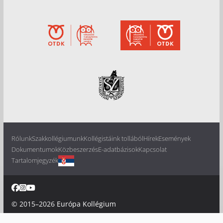
Rólunk
Szakkollégiumunk
Kollégistáink tollából
Hírek
Események
Dokumentumok
Közbeszerzés
E-adatbázisok
Kapcsolat
Tartalomjegyzék
© 2015–2026
Európa Kollégium