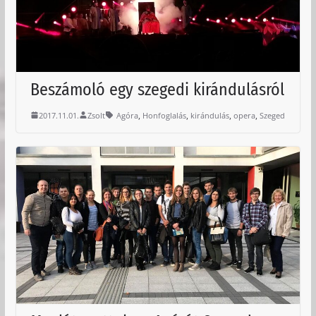
Beszámoló egy szegedi kirándulásról
,
,
,
,
2017.11.01.
Zsolt
Agóra
Honfoglalás
kirándulás
opera
Szeged