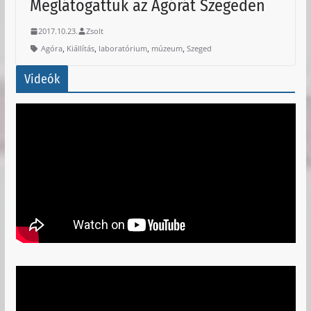
Meglátogattuk az Agórát Szegeden
2017.10.23.
Zsolt
,
,
,
,
Agóra
Kiállítás
laboratórium
múzeum
Szeged
Videók