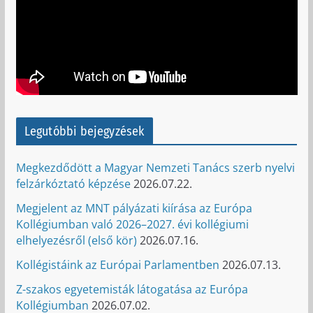
Legutóbbi bejegyzések
Megkezdődött a Magyar Nemzeti Tanács szerb nyelvi
felzárkóztató képzése
2026.07.22.
Megjelent az MNT pályázati kiírása az Európa
Kollégiumban való 2026–2027. évi kollégiumi
elhelyezésről (első kör)
2026.07.16.
Kollégistáink az Európai Parlamentben
2026.07.13.
Z-szakos egyetemisták látogatása az Európa
Kollégiumban
2026.07.02.