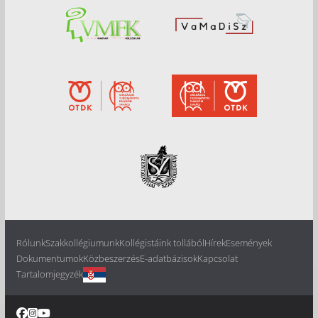
Rólunk
Szakkollégiumunk
Kollégistáink tollából
Hírek
Események
Dokumentumok
Közbeszerzés
E-adatbázisok
Kapcsolat
Tartalomjegyzék