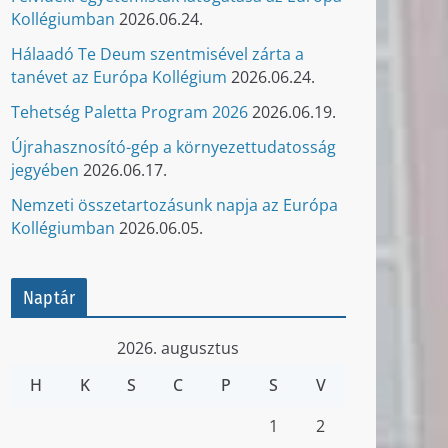
Kollégiumban
2026.06.24.
Hálaadó Te Deum szentmisével zárta a
tanévet az Európa Kollégium
2026.06.24.
Tehetség Paletta Program 2026
2026.06.19.
Újrahasznosító-gép a környezettudatosság
jegyében
2026.06.17.
Nemzeti összetartozásunk napja az Európa
Kollégiumban
2026.06.05.
Naptár
2026. augusztus
H
K
S
C
P
S
V
1
2