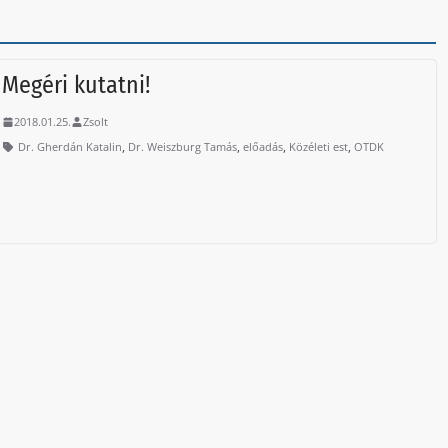
Megéri kutatni!
2018.01.25.
Zsolt
,
,
,
,
Dr. Gherdán Katalin
Dr. Weiszburg Tamás
előadás
Közéleti est
OTDK