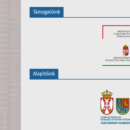
Támogatóink
Alapítóink