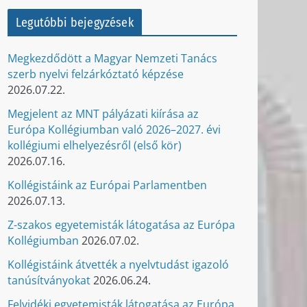
Legutóbbi bejegyzések
Megkezdődött a Magyar Nemzeti Tanács
szerb nyelvi felzárkóztató képzése
2026.07.22.
Megjelent az MNT pályázati kiírása az
Európa Kollégiumban való 2026–2027. évi
kollégiumi elhelyezésről (első kör)
2026.07.16.
Kollégistáink az Európai Parlamentben
2026.07.13.
Z-szakos egyetemisták látogatása az Európa
Kollégiumban
2026.07.02.
Kollégistáink átvették a nyelvtudást igazoló
tanúsítványokat
2026.06.24.
Felvidéki egyetemisták látogatása az Európa