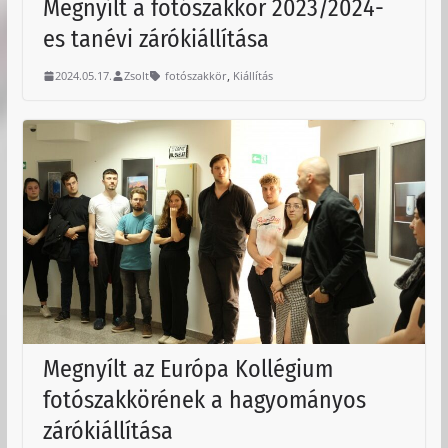
Megnyílt a fotószakkör 2023/2024-
es tanévi zárókiállítása
,
2024.05.17.
Zsolt
fotószakkör
Kiállítás
Megnyílt az Európa Kollégium
fotószakkörének a hagyományos
zárókiállítása