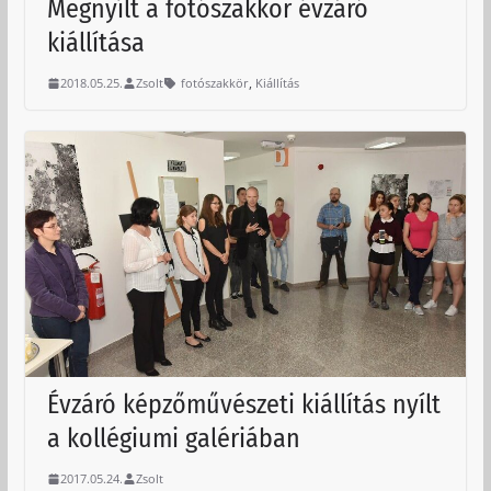
Megnyílt a fotószakkör évzáró
kiállítása
,
2018.05.25.
Zsolt
fotószakkör
Kiállítás
Évzáró képzőművészeti kiállítás nyílt
a kollégiumi galériában
2017.05.24.
Zsolt