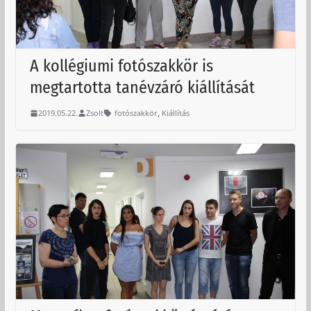
A kollégiumi fotószakkör is
megtartotta tanévzáró kiállítását
,
2019.05.22.
Zsolt
fotószakkör
Kiállítás