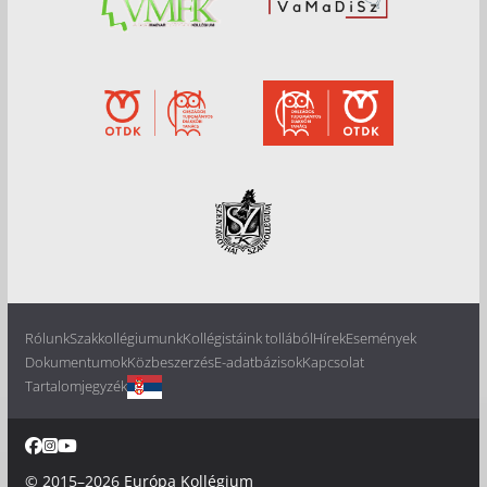
Rólunk
Szakkollégiumunk
Kollégistáink tollából
Hírek
Események
Dokumentumok
Közbeszerzés
E-adatbázisok
Kapcsolat
Tartalomjegyzék
© 2015–2026
Európa Kollégium