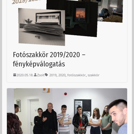
Fotószakkör 2019/2020 –
fényképválogatás
,
,
,
2020.05.18.
Zsolt
2019
2020
fotószakkör
szakkör