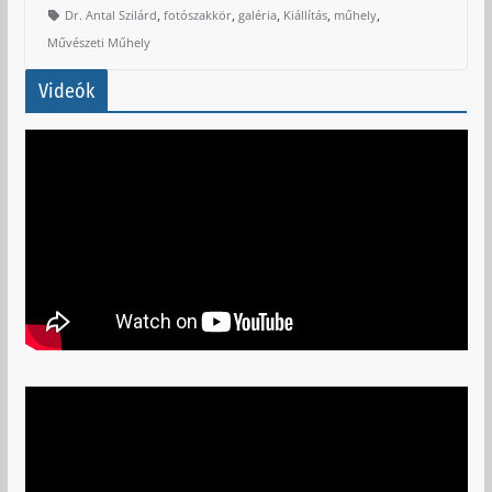
,
,
,
,
,
Dr. Antal Szilárd
fotószakkör
galéria
Kiállítás
műhely
Művészeti Műhely
Videók