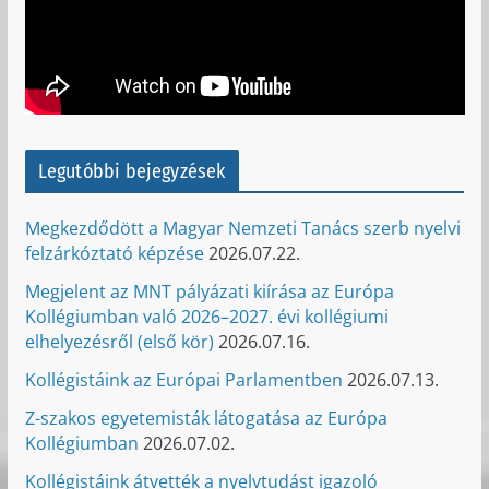
Legutóbbi bejegyzések
Megkezdődött a Magyar Nemzeti Tanács szerb nyelvi
felzárkóztató képzése
2026.07.22.
Megjelent az MNT pályázati kiírása az Európa
Kollégiumban való 2026–2027. évi kollégiumi
elhelyezésről (első kör)
2026.07.16.
Kollégistáink az Európai Parlamentben
2026.07.13.
Z-szakos egyetemisták látogatása az Európa
Kollégiumban
2026.07.02.
Kollégistáink átvették a nyelvtudást igazoló