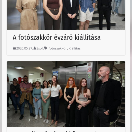
A fotószakkör évzáró kiállítása
,
2026.05.27.
Zsolt
fotószakkör
Kiállítás