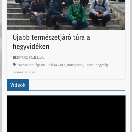
Újabb természetjáró túra a
hegyvidéken
2017.02.14.
Zsolt
,
,
,
,
Európa Kollégium
Fruška Gora
kollégisták
Tarcal-hegység
természetjárás
Videók