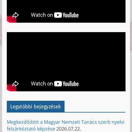
Legutóbbi bejegyzések
Megkezdődött a Magyar Nemzeti Tanács szerb nyelvi
felzárkóztató képzése
2026.07.22.