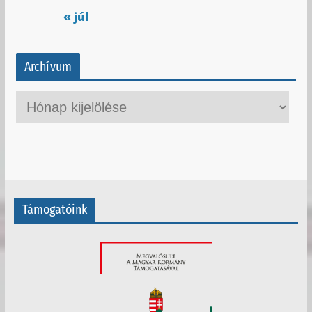
« júl
Archívum
A
r
c
h
í
v
Támogatóink
u
m