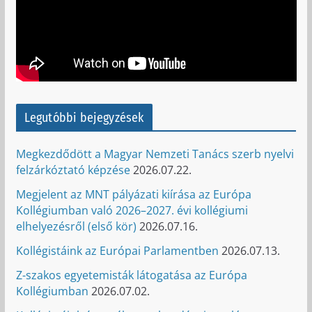
Legutóbbi bejegyzések
Megkezdődött a Magyar Nemzeti Tanács szerb nyelvi
felzárkóztató képzése
2026.07.22.
Megjelent az MNT pályázati kiírása az Európa
Kollégiumban való 2026–2027. évi kollégiumi
elhelyezésről (első kör)
2026.07.16.
Kollégistáink az Európai Parlamentben
2026.07.13.
Z-szakos egyetemisták látogatása az Európa
Kollégiumban
2026.07.02.