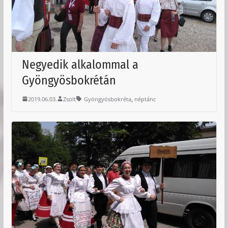
Negyedik alkalommal a
Gyöngyösbokrétán
,
2019.06.03.
Zsolt
Gyöngyösbokréta
néptánc