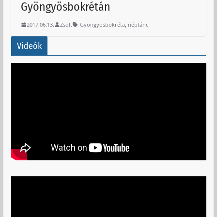
Gyöngyösbokrétán
,
2017.06.13.
Zsolt
Gyöngyösbokréta
néptánc
Videók