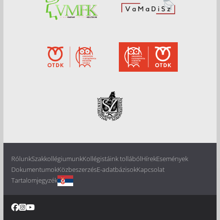
Rólunk
Szakkollégiumunk
Kollégistáink tollából
Hírek
Események
Dokumentumok
Közbeszerzés
E-adatbázisok
Kapcsolat
Tartalomjegyzék