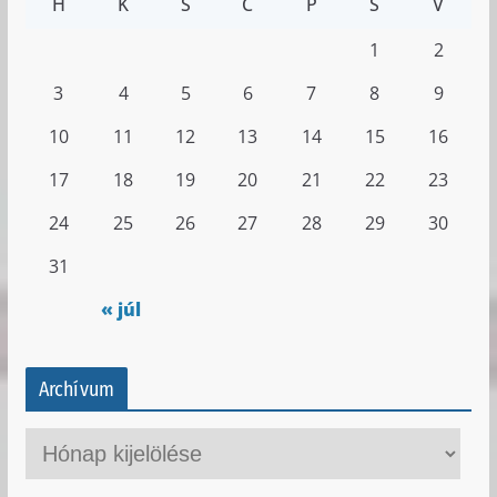
H
K
S
C
P
S
V
1
2
3
4
5
6
7
8
9
10
11
12
13
14
15
16
17
18
19
20
21
22
23
24
25
26
27
28
29
30
31
« júl
Archívum
A
r