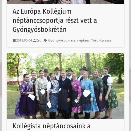
Az Európa Kollégium
néptánccsoportja részt vett a
Gyöngyösbokrétán
,
,
2018.06.04.
Zsolt
Gyöngyösbokréta
néptánc
Törökkanizsa
Kollégista néptáncosaink a