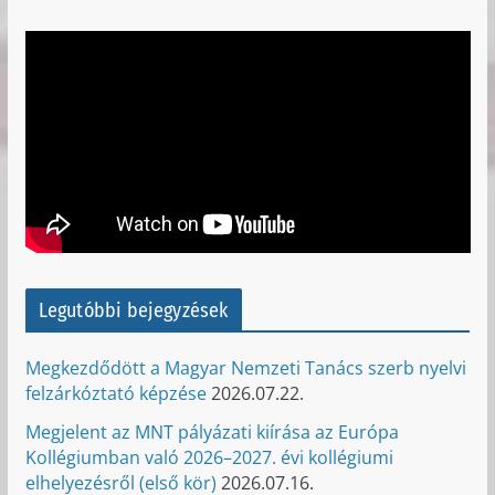
Legutóbbi bejegyzések
Megkezdődött a Magyar Nemzeti Tanács szerb nyelvi
felzárkóztató képzése
2026.07.22.
Megjelent az MNT pályázati kiírása az Európa
Kollégiumban való 2026–2027. évi kollégiumi
elhelyezésről (első kör)
2026.07.16.