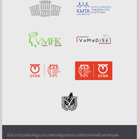
Rólunk
Szakkollégiumunk
Kollégistáink tollából
Hírek
Események