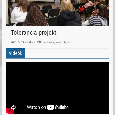
Tolerancia projekt
,
,
2022.11.22.
Zsolt
házasság
közéleti
sport
Videók