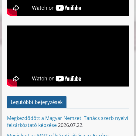
Legutóbbi bejegyzések
Megkezdődött a Magyar Nemzeti Tanács szerb nyelvi
felzárkóztató képzése
2026.07.22.
Megjelent az MNT pályázati kiírása az Európa