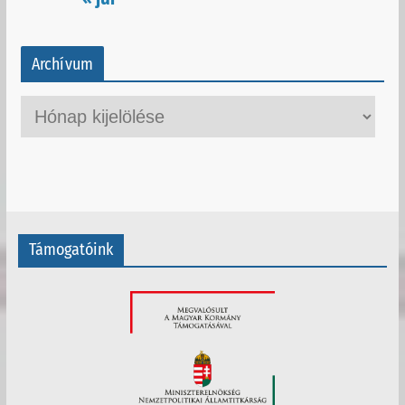
Archívum
A
r
c
h
í
v
Támogatóink
u
m