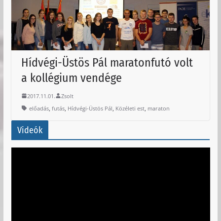
Hídvégi-Üstös Pál maratonfutó volt
a kollégium vendége
2017.11.01.
Zsolt
,
,
,
,
előadás
futás
Hídvégi-Üstös Pál
Közéleti est
maraton
Videók