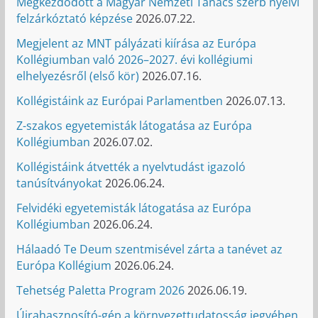
Megkezdődött a Magyar Nemzeti Tanács szerb nyelvi
felzárkóztató képzése
2026.07.22.
Megjelent az MNT pályázati kiírása az Európa
Kollégiumban való 2026–2027. évi kollégiumi
elhelyezésről (első kör)
2026.07.16.
Kollégistáink az Európai Parlamentben
2026.07.13.
Z-szakos egyetemisták látogatása az Európa
Kollégiumban
2026.07.02.
Kollégistáink átvették a nyelvtudást igazoló
tanúsítványokat
2026.06.24.
Felvidéki egyetemisták látogatása az Európa
Kollégiumban
2026.06.24.
Hálaadó Te Deum szentmisével zárta a tanévet az
Európa Kollégium
2026.06.24.
Tehetség Paletta Program 2026
2026.06.19.
Újrahasznosító-gép a környezettudatosság jegyében