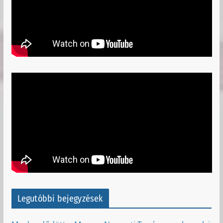
Legutóbbi bejegyzések