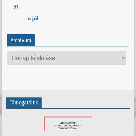
31
« júl
Archívum
A
r
c
h
í
v
Támogatóink
u
m