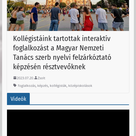
Kollégistáink tartottak interaktív
foglalkozást a Magyar Nemzeti
Tanács szerb nyelvi felzárkóztató
képzésén résztvevőknek
2023.07.20.
Zsolt
,
,
,
foglalkozás
képzés
kollégisták
középiskolások
Videók