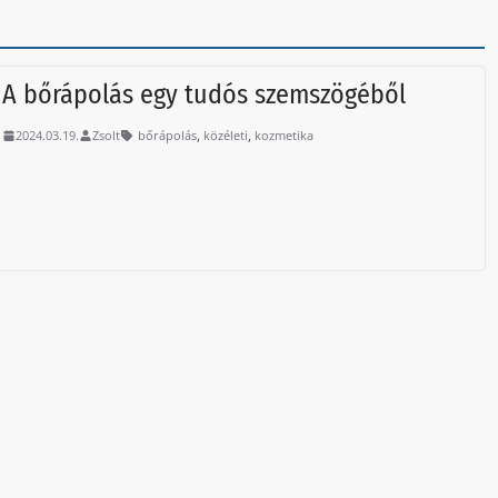
A bőrápolás egy tudós szemszögéből
,
,
2024.03.19.
Zsolt
bőrápolás
közéleti
kozmetika