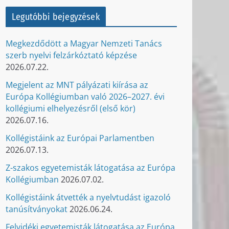
Legutóbbi bejegyzések
Megkezdődött a Magyar Nemzeti Tanács
szerb nyelvi felzárkóztató képzése
2026.07.22.
Megjelent az MNT pályázati kiírása az
Európa Kollégiumban való 2026–2027. évi
kollégiumi elhelyezésről (első kör)
2026.07.16.
Kollégistáink az Európai Parlamentben
2026.07.13.
Z-szakos egyetemisták látogatása az Európa
Kollégiumban
2026.07.02.
Kollégistáink átvették a nyelvtudást igazoló
tanúsítványokat
2026.06.24.
Felvidéki egyetemisták látogatása az Európa