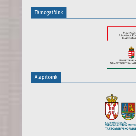
Támogatóink
Alapítóink