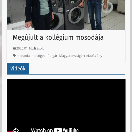
Megújult a kollégium mosodája
2025.01.16.
Zsolt
,
,
mosoda
mosógép
Polgári Magyarországért Alapítvány
Videók