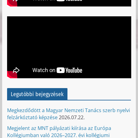
Legutóbbi bejegyzések
Megkezdődött a Magyar Nemzeti Tanács szerb nyelvi
felzárkóztató képzése
2026.07.22.
Megjelent az MNT pályázati kiírása az Európa
Kollégiumban való 2026–2027. évi kollégiumi