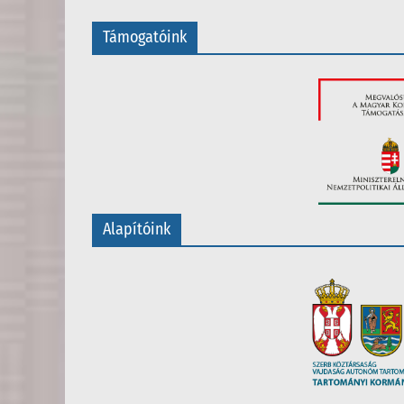
Támogatóink
Alapítóink