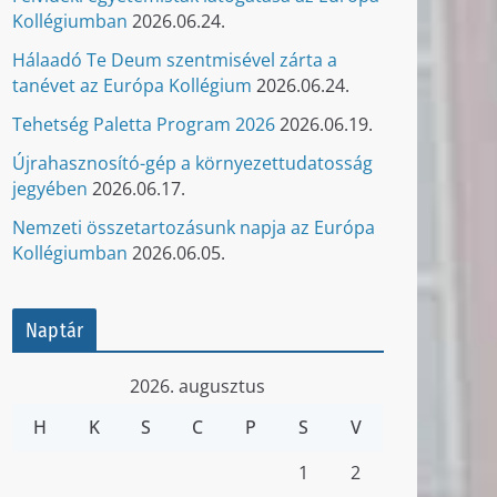
Kollégiumban
2026.06.24.
Hálaadó Te Deum szentmisével zárta a
tanévet az Európa Kollégium
2026.06.24.
Tehetség Paletta Program 2026
2026.06.19.
Újrahasznosító-gép a környezettudatosság
jegyében
2026.06.17.
Nemzeti összetartozásunk napja az Európa
Kollégiumban
2026.06.05.
Naptár
2026. augusztus
H
K
S
C
P
S
V
1
2