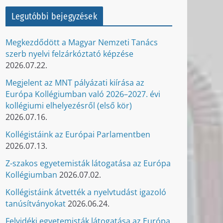
Legutóbbi bejegyzések
Megkezdődött a Magyar Nemzeti Tanács
szerb nyelvi felzárkóztató képzése
2026.07.22.
Megjelent az MNT pályázati kiírása az
Európa Kollégiumban való 2026–2027. évi
kollégiumi elhelyezésről (első kör)
2026.07.16.
Kollégistáink az Európai Parlamentben
2026.07.13.
Z-szakos egyetemisták látogatása az Európa
Kollégiumban
2026.07.02.
Kollégistáink átvették a nyelvtudást igazoló
tanúsítványokat
2026.06.24.
Felvidéki egyetemisták látogatása az Európa