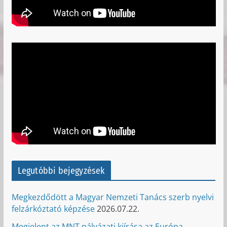
Legutóbbi bejegyzések
Megkezdődött a Magyar Nemzeti Tanács szerb nyelvi
felzárkóztató képzése
2026.07.22.
Megjelent az MNT pályázati kiírása az Európa