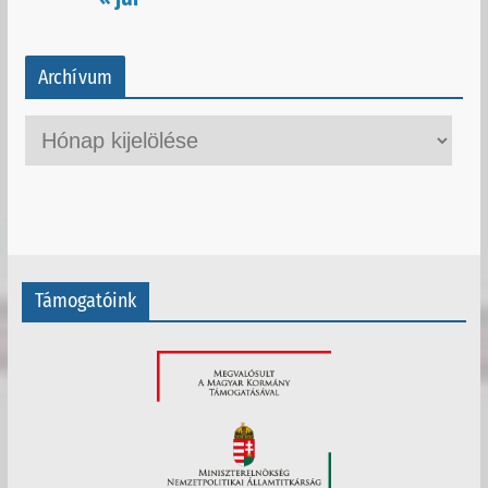
Archívum
A
r
c
h
í
v
Támogatóink
u
m