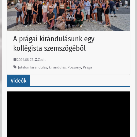
A prágai kirándulásunk egy
kollégista szemszögéből
2024.08.27.
Zsolt
,
,
,
Jutalomkirándulás
kirándulás
Pozsony
Prága
Videók