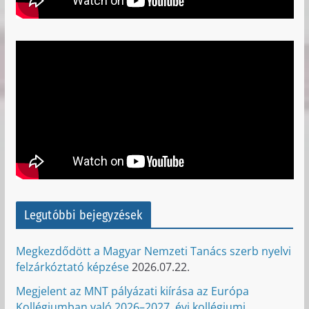
Legutóbbi bejegyzések
Megkezdődött a Magyar Nemzeti Tanács szerb nyelvi
felzárkóztató képzése
2026.07.22.
Megjelent az MNT pályázati kiírása az Európa
Kollégiumban való 2026–2027. évi kollégiumi