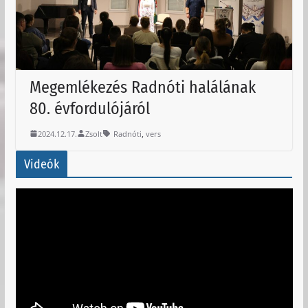
Megemlékezés Radnóti halálának
80. évfordulójáról
,
2024.12.17.
Zsolt
Radnóti
vers
Videók