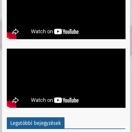
Legutóbbi bejegyzések