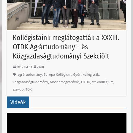
Kollégistáink meglátogatták a XXXIII.
OTDK Agrártudományi- és
Közgazdaságtudományi Szekcióit
2017.04.11.
Zsolt
,
,
,
,
agrártudomány
Európa Kollégium
Győr
kollégisták
,
,
,
,
közgazdaságtudomány
Mosonmagyaróvár
OTDK
szakkollégium
,
szekció
TDK
Videók