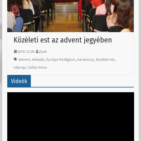
Közéleti est az advent jegyében
2016.12.09.
Zsolt
,
,
,
,
,
ádvent
előadás
Európa Kollégium
karácsony
Közéleti est
,
néprajz
Szőke Anna
Videók