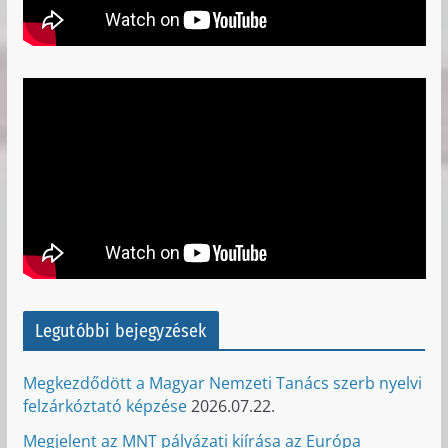
Legutóbbi bejegyzések
Megkezdődött a Magyar Nemzeti Tanács szerb nyelvi
felzárkóztató képzése
2026.07.22.
Megjelent az MNT pályázati kiírása az Európa