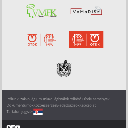
Rólunk
Szakkollégiumunk
Kollégistáink tollából
Hírek
Események
Dokumentumok
Közbeszerzés
E-adatbázisok
Kapcsolat
Tartalomjegyzék