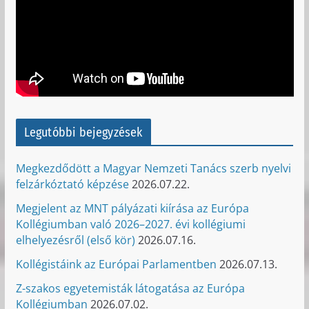
Legutóbbi bejegyzések
Megkezdődött a Magyar Nemzeti Tanács szerb nyelvi
felzárkóztató képzése
2026.07.22.
Megjelent az MNT pályázati kiírása az Európa
Kollégiumban való 2026–2027. évi kollégiumi
elhelyezésről (első kör)
2026.07.16.
Kollégistáink az Európai Parlamentben
2026.07.13.
Z-szakos egyetemisták látogatása az Európa
Kollégiumban
2026.07.02.