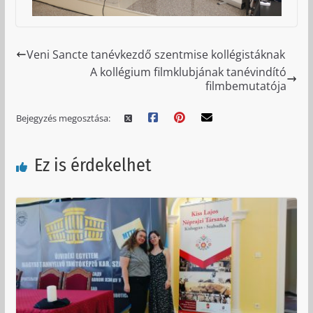
Veni Sancte tanévkezdő szentmise kollégistáknak
A kollégium filmklubjának tanévindító
filmbemutatója
Bejegyzés megosztása:
Ez is érdekelhet