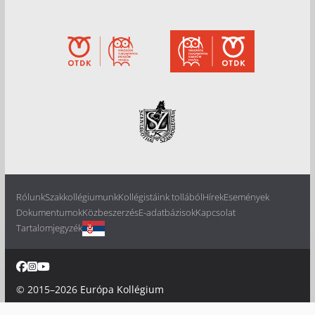
Rólunk
Szakkollégiumunk
Kollégistáink tollából
Hírek
Események
Dokumentumok
Közbeszerzés
E-adatbázisok
Kapcsolat
Tartalomjegyzék
© 2015–2026
Európa Kollégium