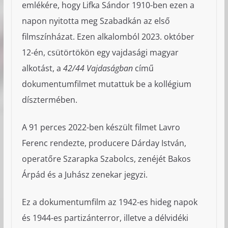
emlékére, hogy Lifka Sándor 1910-ben ezen a
napon nyitotta meg Szabadkán az első
filmszínházat. Ezen alkalomból 2023. október
12-én, csütörtökön egy vajdasági magyar
alkotást, a
42/44 Vajdaságban
című
dokumentumfilmet mutattuk be a kollégium
dísztermében.
A 91 perces 2022-ben készült filmet Lavro
Ferenc rendezte, producere Dárday István,
operatőre Szarapka Szabolcs, zenéjét Bakos
Árpád és a Juhász zenekar jegyzi.
Ez a dokumentumfilm az 1942-es hideg napok
és 1944-es partizánterror, illetve a délvidéki