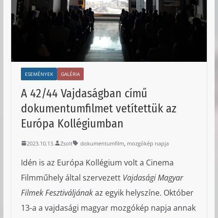
ESEMÉNYEK
GALÉRIA
A 42/44 Vajdaságban című
dokumentumfilmet vetítettük az
Európa Kollégiumban
,
2023.10.13.
Zsolt
dokumentumfilm
mozgókép napja
Idén is az Európa Kollégium volt a Cinema
Filmműhely által szervezett
Vajdasági Magyar
Filmek Fesztiváljának
az egyik helyszíne. Október
13-a a vajdasági magyar mozgókép napja annak