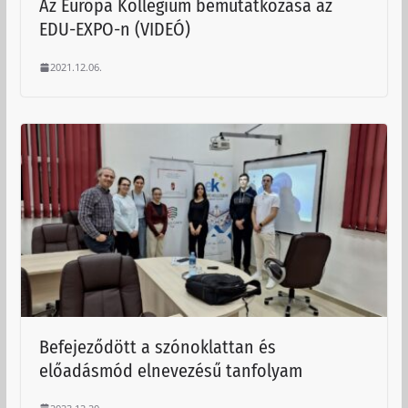
Az Európa Kollégium bemutatkozása az
EDU-EXPO-n (VIDEÓ)
2021.12.06.
Befejeződött a szónoklattan és
előadásmód elnevezésű tanfolyam