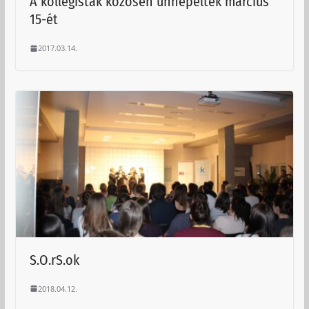
A kollégisták közösen ünnepelték március
15-ét
2017.03.14.
S.O.rS.ok
2018.04.12.