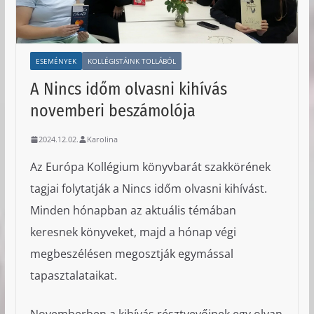
ESEMÉNYEK
KOLLÉGISTÁINK TOLLÁBÓL
A Nincs időm olvasni kihívás
novemberi beszámolója
2024.12.02.
Karolina
Az Európa Kollégium könyvbarát szakkörének
tagjai folytatják a Nincs időm olvasni kihívást.
Minden hónapban az aktuális témában
keresnek könyveket, majd a hónap végi
megbeszélésen megosztják egymással
tapasztalataikat.
Novemberben a kihívás résztvevőinek egy olyan